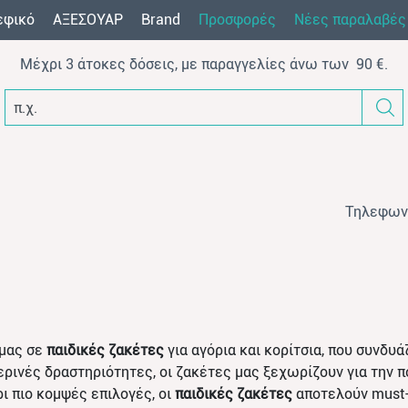
εφικό
AΞEΣOYAP
Brand
Προσφορές
Νέες παραλαβές
Μέχρι 3 άτοκες δόσεις, με παραγγελίες άνω των 90 €.
π.χ. φόρμα βελουτ
Τηλεφων
 μας σε
παιδικές ζακέτες
για αγόρια και κορίτσια, που συνδυάζ
μερινές δραστηριότητες, οι ζακέτες μας ξεχωρίζουν για την π
ι πιο κομψές επιλογές, οι
παιδικές ζακέτες
αποτελούν must-