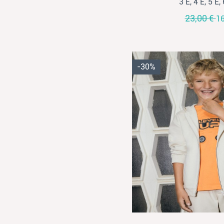
3 Ε, 4 Ε, 5 Ε, 
23,00 €
16
-30%
View