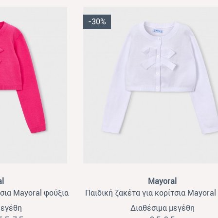
-30%
View
l
Mayoral
τσια Mayoral φούξια
Παιδική ζακέτα για κορίτσια Mayoral
μεγέθη
Διαθέσιμα μεγέθη