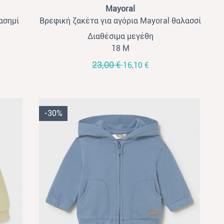
View
Mayoral
ασημί
Βρεφική ζακέτα για αγόρια Mayoral θαλασσί
Διαθέσιμα μεγέθη
18 Μ
23,00 €
16,10 €
-30%