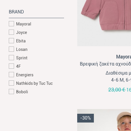
BRAND
Mayoral
Joyce
Ebita
Losan
View
Mayora
Sprint
Βρεφική ζακέτα αχνούδι
4F
Mayoral 
Διαθέσιμα 
Energiers
4-6 Μ, 6
Nathkids by Tuc Tuc
23,00 €
16
Boboli
-30%