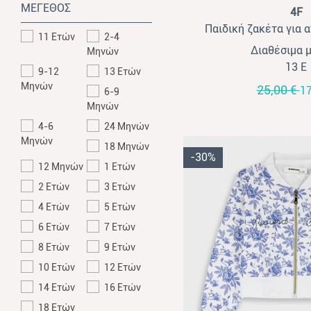
View
ΜΕΓΕΘΟΣ
4F
Παιδική ζακέτα για 
11 Ετών
2-4
Διαθέσιμα 
Μηνών
13 Ε
9-12
13 Ετών
Μηνών
25,00 €
17
6-9
Μηνών
4-6
24 Μηνών
Μηνών
18 Μηνών
-30%
12 Μηνών
1 Ετών
2 Ετών
3 Ετών
4 Ετών
5 Ετών
6 Ετών
7 Ετών
8 Ετών
9 Ετών
10 Ετών
12 Ετών
14 Ετών
16 Ετών
18 Ετών