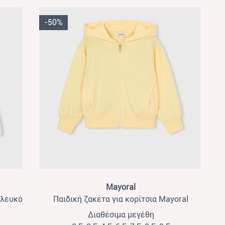
-50%
View
Mayoral
 λευκό
Παιδική ζακέτα για κορίτσια Mayoral
κίτρινο
Διαθέσιμα μεγέθη