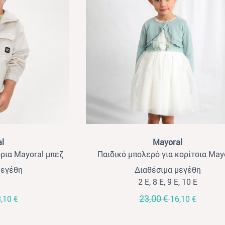
View
l
Mayoral
όρια Mayoral μπεζ
Παιδικό μπολερό για κορίτσια May
βεραμάν
μεγέθη
Διαθέσιμα μεγέθη
2 Ε, 8 Ε, 9 Ε, 10 Ε
23,00 €
,10 €
16,10 €