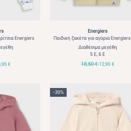
View
rs
Energiers
ρίτσια Energiers
Παιδική ζακέτα για αγόρια Energiers
ιέλ
μεγέθη
Διαθέσιμα μεγέθη
5 Ε, 6 Ε
18,50 €
,95 €
12,95 €
-30%