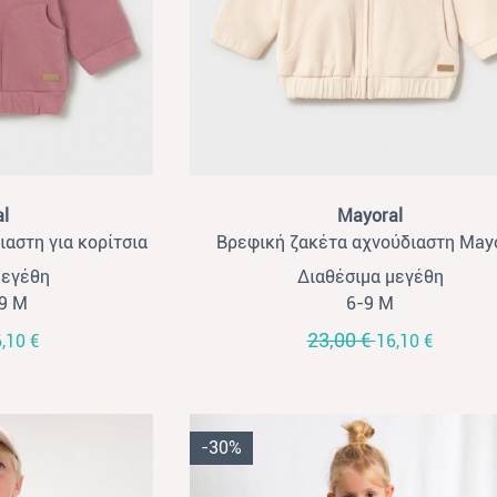
View
l
Mayoral
αστη για κορίτσια
Βρεφική ζακέτα αχνούδιαστη Mayo
ροζ
εκρού
μεγέθη
Διαθέσιμα μεγέθη
-9 Μ
6-9 Μ
23,00 €
,10 €
16,10 €
-30%