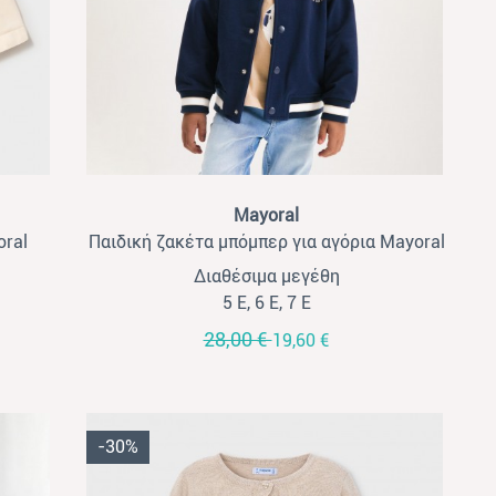
View
Mayoral
ral
Παιδική ζακέτα μπόμπερ για αγόρια Mayoral
μαρέν
Διαθέσιμα μεγέθη
5 Ε, 6 Ε, 7 Ε
28,00 €
19,60 €
-30%