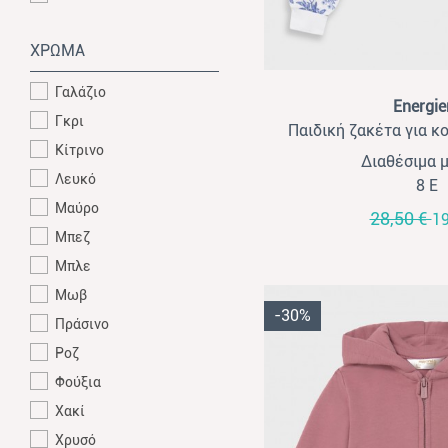
ΧΡΩΜΑ
View
Γαλάζιο
Energie
Γκρι
Παιδική ζακέτα για κο
Κίτρινο
λευκό-σ
Διαθέσιμα 
Λευκό
8 Ε
Μαύρο
28,50 €
19
Μπεζ
Μπλε
Μωβ
-30%
Πράσινο
Ροζ
Φούξια
Χακί
Χρυσό