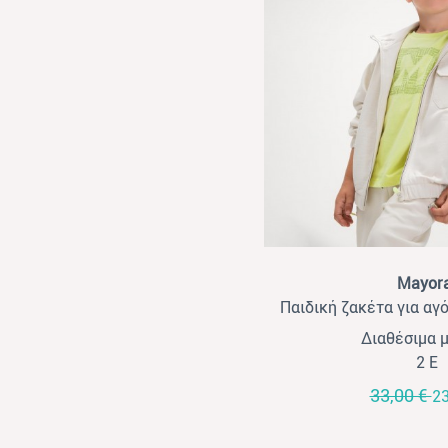
View
Mayora
Παιδική ζακέτα για αγ
Διαθέσιμα 
2 Ε
33,00 €
23