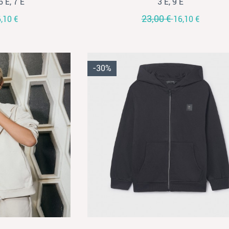
6 Ε, 7 Ε
3 Ε, 9 Ε
23,00 €
,10 €
16,10 €
-30%
View