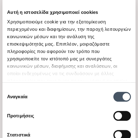
Αυτή η ιστοσελίδα χρησιμοποιεί cookies
Χρησιμοποιούμε cookie για την εξατομίκευση
περιεχομένου και διαφημίσεων, την παροχή λειτουργιών
κοινωνικών μέσων και την ανάλυση της
View
επισκεψιμότητάς μας. Επιπλέον, μοιραζόμαστε
Trendy
πληροφορίες που αφορούν τον τρόπο που
Βρεφικό σετ φόρμα
χρησιμοποιείτε τον ιστότοπό μας με συνεργάτες
αχνούδιαστη για αγόρια
Διαθέσιμα μεγέθη
κοινωνικών μέσων, διαφήμισης και αναλύσεων, οι
Trendy πορτοκαλί
6 Μ
οποίοι ενδεχομένως να τις συνδυάσουν με άλλες
πληροφορίες που τους έχετε παραχωρήσει ή τις οποίες
16,00 €
11,20 €
έχουν συλλέξει σε σχέση με την από μέρους σας χρήση
Επιλογή
των υπηρεσιών τους.
Αναγκαία
Συχνές Ερωτήσεις
συγκατάθεσης
Προτιμήσεις
1. Πώς επιλέγω το σωστό μέγεθος σε βρεφικά
ρούχα;
Στατιστικά