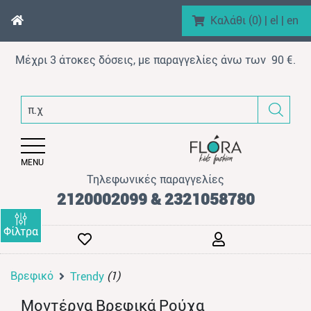
Καλάθι (
0
)
|
el
|
en
Μέχρι 3 άτοκες δόσεις, με παραγγελίες άνω των 90 €.
enu (Αγόρι)
π.χ.
nu (Κορίτσι)
enu (Βρεφικό)
MENU
enu (AΞEΣOYAP)
Τηλεφωνικές παραγγελίες
enu (Brand)
2120002099 & 2321058780
Φίλτρα
Βρεφικό
(1)
Trendy
enu (Προϊόντα)
Μοντέρνα Βρεφικά Ρούχα