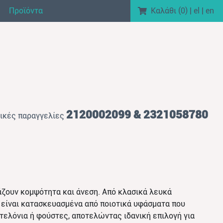
Προϊόντα
Καλάθι (
0
)
|
el
|
en
2120002099 & 2321058780
ικές παραγγελίες
υάζουν κομψότητα και άνεση. Από κλασικά λευκά
α είναι κατασκευασμένα από ποιοτικά υφάσματα που
τελόνια ή φούστες, αποτελώντας ιδανική επιλογή για