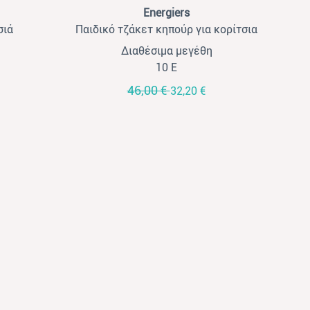
View
Energiers
σιά
Παιδικό τζάκετ κηπούρ για κορίτσια
Energiers μπεζ
Διαθέσιμα μεγέθη
10 Ε
46,00 €
32,20 €