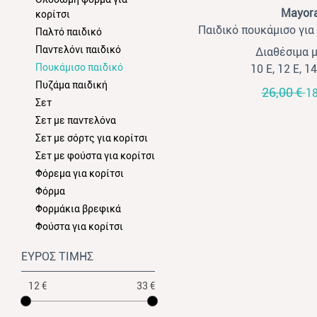
View
Mayora
κορίτσι
Παιδικό πουκάμισο για
Παλτό παιδικό
πετρό
Παντελόνι παιδικό
Διαθέσιμα 
Πουκάμισο παιδικό
10 Ε, 12 Ε, 14
Πυζάμα παιδική
26,00 €
18
Σετ
Σετ με παντελόνα
Σετ με σόρτς για κορίτσι
Σετ με φούστα για κορίτσι
Φόρεμα για κορίτσι
Φόρμα
Φορμάκια βρεφικά
Φούστα για κορίτσι
ΕΥΡΟΣ ΤΙΜΗΣ
12 €
33 €