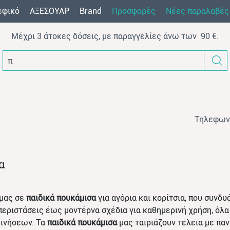
εφικό
AΞEΣOYAP
Brand
Προσφορές
Νέες παραλαβές
Μέχρι 3 άτοκες δόσεις, με παραγγελίες άνω των 90 €.
π.χ. φό
Τηλεφων
α
 μας σε
παιδικά πουκάμισα
για αγόρια και κορίτσια, που συνδ
περιστάσεις έως μοντέρνα σχέδια για καθημερινή χρήση, όλ
ινήσεων. Τα
παιδικά πουκάμισα
μας ταιριάζουν τέλεια με παν