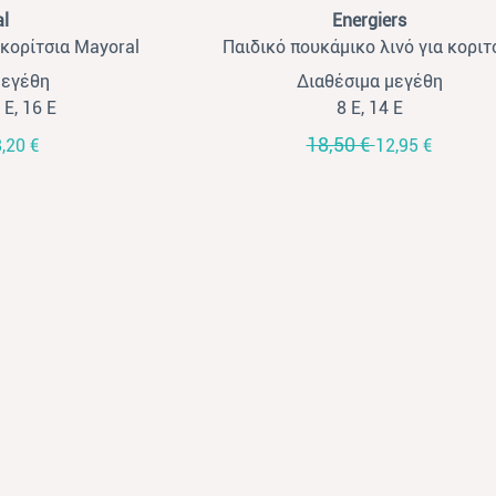
View
l
Energiers
 κορίτσια Mayoral
Παιδικό πουκάμικο λινό για κοριτ
λ
Energiers εκρού
μεγέθη
Διαθέσιμα μεγέθη
 Ε, 16 Ε
8 Ε, 14 Ε
18,50 €
,20 €
12,95 €