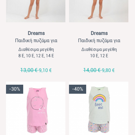
View
View
Dreams
Dreams
Παιδική πυζάμα για
Παιδική πυζάμα για
κορίτσια Dreams σομόν-
κορίτσια Dreams σομόν
Διαθέσιμα μεγέθη
Διαθέσιμα μεγέθη
λεοπαρ
8 Ε, 10 Ε, 12 Ε, 14 Ε
10 Ε, 12 Ε
13,00 €
14,00 €
9,10 €
9,80 €
-30%
-40%