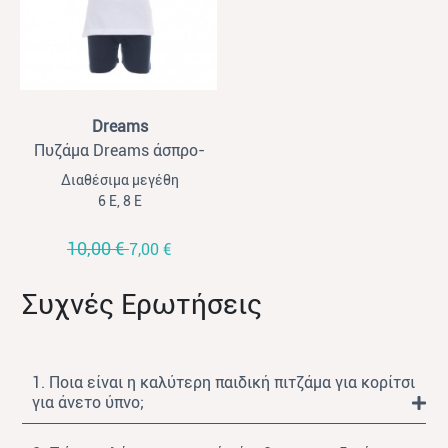
View
Dreams
Πυζάμα Dreams άσπρο-
μαρέν
Διαθέσιμα μεγέθη
6 Ε, 8 Ε
10,00 €
7,00 €
Συχνές Ερωτήσεις
1. Ποια είναι η καλύτερη παιδική πιτζάμα για κορίτσι
για άνετο ύπνο;