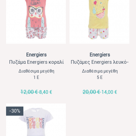
View
View
Energiers
Energiers
Πυζάμα Energiers κοραλί
Πυζάμες Energiers λευκό-
κίτρινο 2σετ
Διαθέσιμα μεγέθη
Διαθέσιμα μεγέθη
1 Ε
5 Ε
12,00 €
20,00 €
8,40 €
14,00 €
-30%