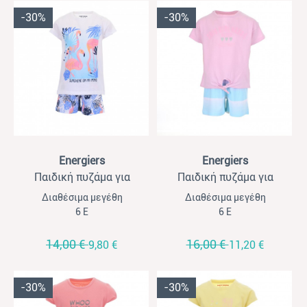
-30%
-30%
View
View
Energiers
Energiers
Παιδική πυζάμα για
Παιδική πυζάμα για
κορίτσια Energiers λευκό-
κορίτσια Energiers ροζ-
Διαθέσιμα μεγέθη
Διαθέσιμα μεγέθη
εμπριμέ
ριγέ
6 Ε
6 Ε
14,00 €
16,00 €
9,80 €
11,20 €
-30%
-30%