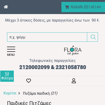
Καλάθι (
0
)
|
el
|
en
Μέχρι 3 άτοκες δόσεις, με παραγγελίες άνω των 90 €.
enu (Αγόρι)
π.χ. φόρμα βελ
nu (Κορίτσι)
enu (Βρεφικό)
MENU
enu (AΞEΣOYAP)
Τηλεφωνικές παραγγελίες
enu (Brand)
2120002099 & 2321058780
Φίλτρα
Κορίτσι
(21)
Πυζάμα παιδική
enu (Προϊόντα)
Παιδικές Πιτζάμες