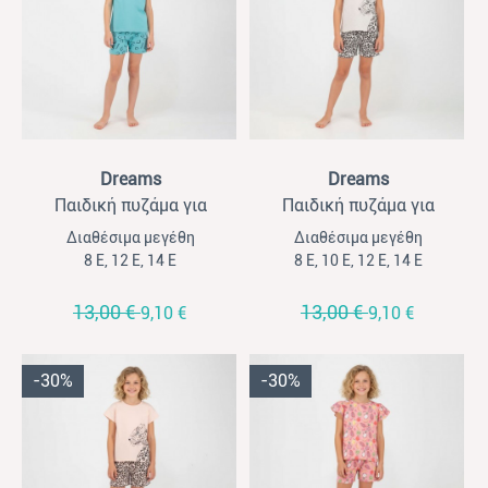
View
View
Dreams
Dreams
Παιδική πυζάμα για
Παιδική πυζάμα για
κορίτσια Dreams βεραμάν
κορίτσια Dreams μπεζ-
Διαθέσιμα μεγέθη
Διαθέσιμα μεγέθη
λεοπάρ
8 Ε, 12 Ε, 14 Ε
8 Ε, 10 Ε, 12 Ε, 14 Ε
13,00 €
13,00 €
9,10 €
9,10 €
-30%
-30%