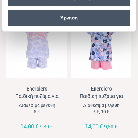
14,00 €
14,00 €
9,80 €
9,80 €
Άρνηση
-30%
-30%
View
View
Energiers
Energiers
Παιδική πυζάμα για
Παιδική πυζάμα για
κορίτσια Energiers tie- dye
κορίτσια Energiers
Διαθέσιμα μεγέθη
Διαθέσιμα μεγέθη
σιέλ- λευκό
εμπριμέ- ροζ
6 Ε
6 Ε, 10 Ε
14,00 €
14,00 €
9,80 €
9,80 €