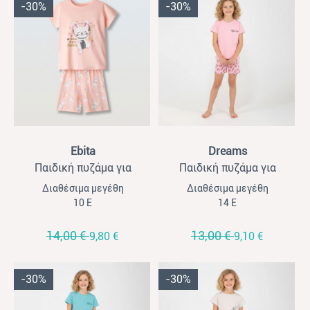
-30%
-30%
View
View
Ebita
Dreams
Παιδική πυζάμα για
Παιδική πυζάμα για
κορίτσια Ebita σομών
κορίτσια Dreams ροζ
Διαθέσιμα μεγέθη
Διαθέσιμα μεγέθη
10 Ε
14 Ε
14,00 €
13,00 €
9,80 €
9,10 €
-30%
-30%