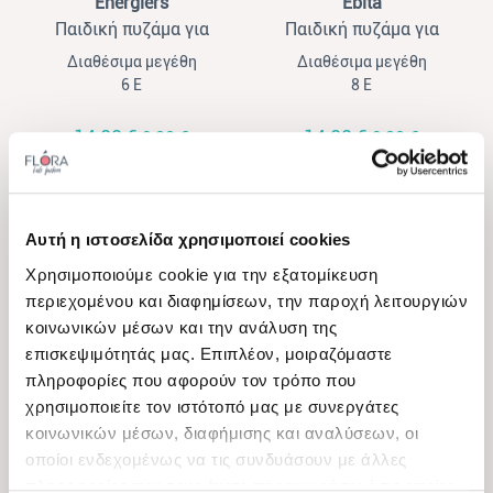
Energiers
Ebita
Παιδική πυζάμα για
Παιδική πυζάμα για
κορίτσια Energiers λευκό-
κορίτσια Ebita με στάμπα
Διαθέσιμα μεγέθη
Διαθέσιμα μεγέθη
λιλά
glitter σομόν
6 Ε
8 Ε
14,00 €
14,00 €
9,80 €
9,80 €
-30%
-30%
Αυτή η ιστοσελίδα χρησιμοποιεί cookies
Χρησιμοποιούμε cookie για την εξατομίκευση
περιεχομένου και διαφημίσεων, την παροχή λειτουργιών
κοινωνικών μέσων και την ανάλυση της
επισκεψιμότητάς μας. Επιπλέον, μοιραζόμαστε
πληροφορίες που αφορούν τον τρόπο που
χρησιμοποιείτε τον ιστότοπό μας με συνεργάτες
View
View
κοινωνικών μέσων, διαφήμισης και αναλύσεων, οι
Ebita
Ebita
οποίοι ενδεχομένως να τις συνδυάσουν με άλλες
Παιδική πυζάμα για
Παιδική πυζάμα για
πληροφορίες που τους έχετε παραχωρήσει ή τις οποίες
κορίτσια Ebita με
κορίτσια Ebita με