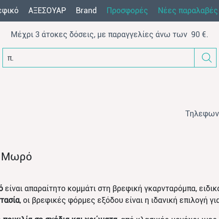
εφικό
AΞEΣOYAP
Brand
Προσφορές
Νέες παραλαβές
Μέχρι 3 άτοκες δόσεις, με παραγγελίες άνω των 90 €.
π.χ.
Τηλεφων
α Μωρό
ό
είναι απαραίτητο κομμάτι στη βρεφική γκαρνταρόμπα, ειδι
στασία
, οι βρεφικές φόρμες εξόδου είναι η ιδανική επιλογή γ