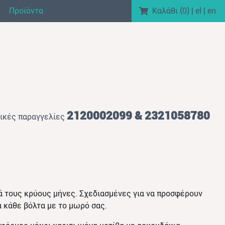
Προϊόντα
Καλάθι (
0
)
|
el
|
en
2120002099 & 2321058780
ικές παραγγελίες
κά τους κρύους μήνες. Σχεδιασμένες για να προσφέρουν
ια κάθε βόλτα με το μωρό σας.