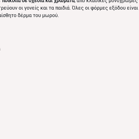
ε
ποικιλία σε σχέδια και χρώματα
, από κλασικές μονόχρωμες
ατρεύουν οι γονείς και τα παιδιά. Όλες οι φόρμες εξόδου είν
υαίσθητο δέρμα του μωρού.
α