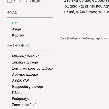
Στο e-shop μας θα βρείτ
Χειμερινή Σαιζόν
ζωάκια και prints που λ
υλικά
, φιλικά προς το ε
ΦΥΛΟ
Όλα
Αγόρι
Κορίτσι
Δεν βρέθηκαν διαθέσιμα προϊόντ
ΚΑΤΗΓΟΡΙΕΣ
Μπλούζα παιδική
Σακάκι για αγόρι
Σόρτς για κορίτσι παιδικό
Αμάνικο παιδικό
ΑΞΕΣΟΥΑΡ
Βερμούδα για αγόρι
Γιλέκο
Εσώρουχα
Ζακέτα παιδική