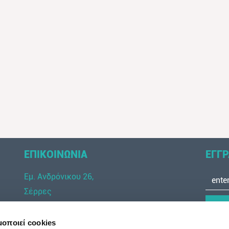
ΕΠΙΚΟΙΝΩΝΙΑ
ΕΓΓΡ
Εμ. Ανδρόνικου 26,
Σέρρες
Τ 21200 02 099
Τ 23210 58 780
μοποιεί cookies