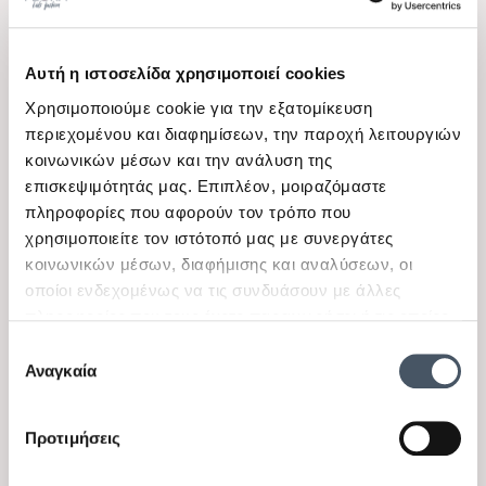
Αυτή η ιστοσελίδα χρησιμοποιεί cookies
Χρησιμοποιούμε cookie για την εξατομίκευση
περιεχομένου και διαφημίσεων, την παροχή λειτουργιών
View
View
κοινωνικών μέσων και την ανάλυση της
Losan
Losan
επισκεψιμότητάς μας. Επιπλέον, μοιραζόμαστε
Παιδικό παντελόνι
Παιδικό σορτς ριπ για
πληροφορίες που αφορούν τον τρόπο που
καμπάνα τζιν για κορίτσια
κορίτσια Losan μαύρο
Διαθέσιμα μεγέθη
Διαθέσιμα μεγέθη
χρησιμοποιείτε τον ιστότοπό μας με συνεργάτες
Losan μπλε σκούρο
8 Ε
10 Ε, 12 Ε
κοινωνικών μέσων, διαφήμισης και αναλύσεων, οι
οποίοι ενδεχομένως να τις συνδυάσουν με άλλες
23,95 €
21,95 €
11,97 €
15,36 €
πληροφορίες που τους έχετε παραχωρήσει ή τις οποίες
έχουν συλλέξει σε σχέση με την από μέρους σας χρήση
Επιλογή
των υπηρεσιών τους.
Αναγκαία
συγκατάθεσης
-50%
-50%
Προτιμήσεις