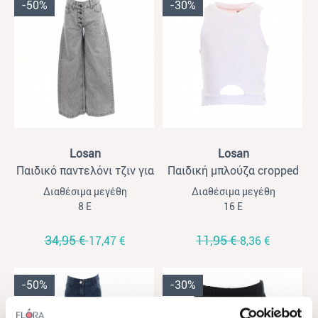
-50%
-30%
View
View
Losan
Losan
Παιδικό παντελόνι τζιν για
Παιδική μπλούζα cropped
κορίτσια Losan γκρι
για κορίτσια Losan λευκό
Διαθέσιμα μεγέθη
Διαθέσιμα μεγέθη
8 Ε
16 Ε
34,95 €
11,95 €
17,47 €
8,36 €
-50%
-30%