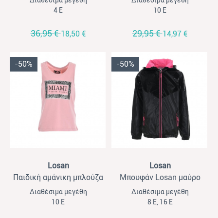
Διαθέσιμα μεγέθη
Διαθέσιμα μεγέθη
Losan με ουράνια τόξα ροζ
4 Ε
10 Ε
36,95 €
29,95 €
18,50 €
14,97 €
-50%
-50%
View
View
Losan
Losan
Παιδική αμάνικη μπλούζα
Μπουφάν Losan μαύρο
για κορίτσια Losan ροζ
Διαθέσιμα μεγέθη
Διαθέσιμα μεγέθη
10 Ε
8 Ε, 16 Ε