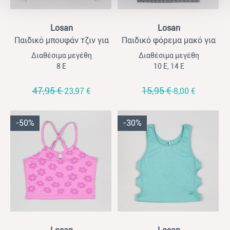
View
View
Losan
Losan
Παιδικό μπουφάν τζιν για
Παιδικό φόρεμα μακό για
κορίτσια Losan ανοιχτό
κορίτσια Losan με μοτίβο
Διαθέσιμα μεγέθη
Διαθέσιμα μεγέθη
γκρι
μαύρο
8 Ε
10 Ε, 14 Ε
47,95 €
15,95 €
23,97 €
8,00 €
-50%
-30%
View
View