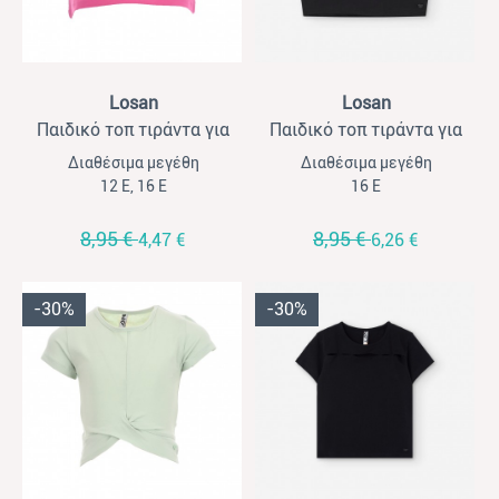
View
View
Losan
Losan
Παιδικό τοπ τιράντα για
Παιδικό τοπ τιράντα για
κορίτσια Losan φουξ
κορίτσια Losan μαύρο
Διαθέσιμα μεγέθη
Διαθέσιμα μεγέθη
12 Ε, 16 Ε
16 Ε
8,95 €
8,95 €
4,47 €
6,26 €
-30%
-30%