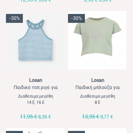
-30%
-30%
View
View
Losan
Losan
Παιδικό τοπ ριγέ για
Παιδική μπλούζα για
κορίτσια Losan λευκό-
κορίτσια strass star Losan
Διαθέσιμα μεγέθη
Διαθέσιμα μεγέθη
πετρόλ
μέντα
14 Ε, 16 Ε
8 Ε
11,95 €
13,95 €
8,36 €
9,77 €