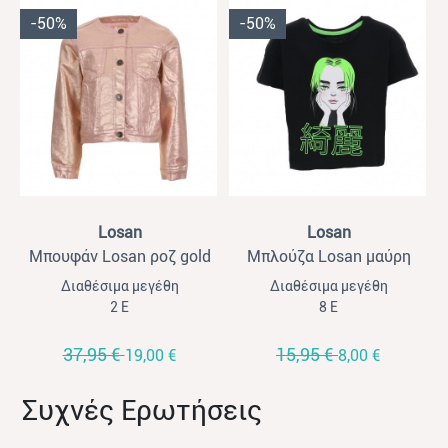
-50%
-50%
View
View
Losan
Losan
Μπουφάν Losan ροζ gold
Μπλούζα Losan μαύρη
Διαθέσιμα μεγέθη
Διαθέσιμα μεγέθη
2 Ε
8 Ε
37,95 €
15,95 €
19,00 €
8,00 €
Συχνές Ερωτήσεις