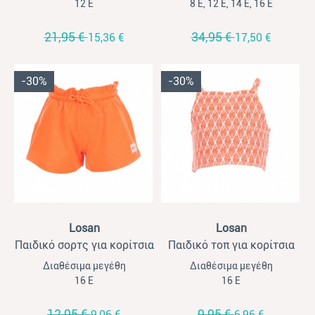
all over print ώχρα-λιλά
12 Ε
8 Ε, 12 Ε, 14 Ε, 16 Ε
21,95 €
34,95 €
15,36 €
17,50 €
-30%
-30%
View
View
Losan
Losan
Παιδικό σορτς για κορίτσια
Παιδικό τοπ για κορίτσια
Losan κοραλί fluo
all over print Losan κοραλί
Διαθέσιμα μεγέθη
Διαθέσιμα μεγέθη
fluo
16 Ε
16 Ε
12,95 €
9,95 €
9,06 €
6,96 €