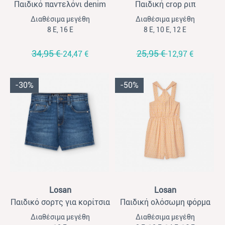
Παιδικό παντελόνι denim
Παιδική crop ριπ
καμπάνα Losan εκρού
παντελόνα για κορίτσια
Διαθέσιμα μεγέθη
Διαθέσιμα μεγέθη
Losan μαύρο
8 Ε, 16 Ε
8 Ε, 10 Ε, 12 Ε
34,95 €
25,95 €
24,47 €
12,97 €
-30%
-50%
View
View
Losan
Losan
Παιδικό σορτς για κορίτσια
Παιδική ολόσωμη φόρμα
Losan τζιν
κοντή για κορίτσια Losan
Διαθέσιμα μεγέθη
Διαθέσιμα μεγέθη