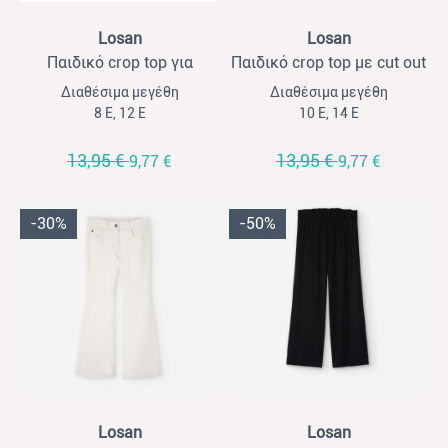
View
View
Losan
Losan
Παιδικό crop top για
Παιδικό crop top με cut out
κορίτσια Losan μέντα
για κορίτσια Losan μαύρο
Διαθέσιμα μεγέθη
Διαθέσιμα μεγέθη
8 Ε, 12 Ε
10 Ε, 14 Ε
13,95 €
13,95 €
9,77 €
9,77 €
-30%
-50%
View
View
Losan
Losan