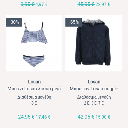
9,95 €
45,95 €
4,97 €
22,97 €
-30%
-65%
View
View
Losan
Losan
Μπικίνι Losan λευκό ριγέ
Μπουφάν Losan ασημί-
μπλε 2ης όψης
Διαθέσιμα μεγέθη
Διαθέσιμα μεγέθη
8 Ε
2 Ε, 3 Ε, 7 Ε
24,95 €
42,95 €
17,46 €
15,00 €