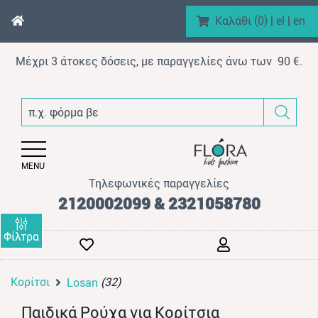
Καλάθι (
0
)
|
el
|
en
Μέχρι 3 άτοκες δόσεις, με παραγγελίες άνω των 90 €.
enu (Αγόρι)
π.χ. φόρμα βελουτέ
nu (Κορίτσι)
enu (Βρεφικό)
MENU
enu (AΞEΣOYAP)
Τηλεφωνικές παραγγελίες
enu (Brand)
2120002099 & 2321058780
Φίλτρα
Κορίτσι
(32)
Losan
enu (Προϊόντα)
Παιδικά Ρούχα για Κορίτσια