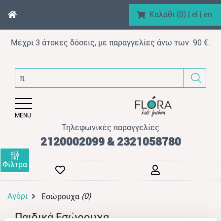
Καλάθι (
0
)
|
el
|
en
Μέχρι 3 άτοκες δόσεις, με παραγγελίες άνω των 90 €.
enu (Αγόρι)
π.
nu (Κορίτσι)
enu (Βρεφικό)
MENU
enu (AΞEΣOYAP)
Τηλεφωνικές παραγγελίες
enu (Brand)
2120002099 & 2321058780
Φίλτρα
Αγόρι
(0)
Εσώρουχα
enu (Προϊόντα)
Παιδικά Εσώρουχα