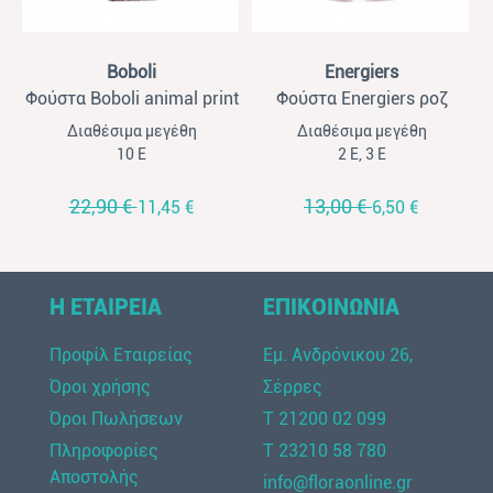
View
View
Boboli
Energiers
Φούστα Boboli animal print
Φούστα Energiers ροζ
Διαθέσιμα μεγέθη
Διαθέσιμα μεγέθη
10 Ε
2 Ε, 3 Ε
22,90 €
13,00 €
11,45 €
6,50 €
Η ΕΤΑΙΡΕΙΑ
ΕΠΙΚΟΙΝΩΝΙΑ
Προφίλ Εταιρείας
Εμ. Ανδρόνικου 26,
Όροι χρήσης
Σέρρες
Όροι Πωλήσεων
Τ 21200 02 099
Πληροφορίες
Τ 23210 58 780
Αποστολής
info@floraonline.gr