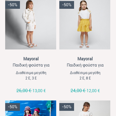
-50%
-50%
View
View
Mayoral
Mayoral
Παιδική φούστα για
Παιδική φούστα για
κορίτσια Mayoral με
κορίτσια Mayoral
Διαθέσιμα μεγέθη
Διαθέσιμα μεγέθη
κέντημα εκρού
μουσταρδί
2 Ε, 3 Ε
2 Ε, 8 Ε
26,00 €
24,00 €
13,00 €
12,00 €
-50%
-50%