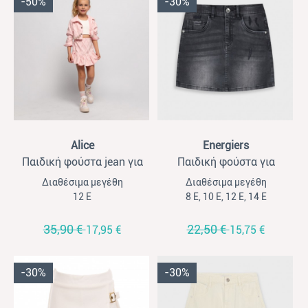
-50%
-30%
View
View
Alice
Energiers
Παιδική φούστα jean για
Παιδική φούστα για
κορίτσια Alice ροζ
κορίτσια Energiers μαύρη
Διαθέσιμα μεγέθη
Διαθέσιμα μεγέθη
12 Ε
8 Ε, 10 Ε, 12 Ε, 14 Ε
35,90 €
22,50 €
17,95 €
15,75 €
-30%
-30%