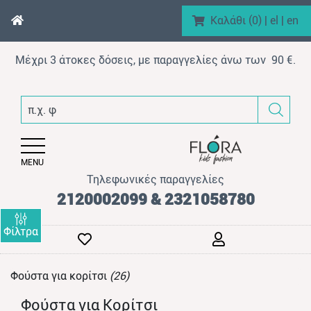
Καλάθι (
0
)
|
el
|
en
Μέχρι 3 άτοκες δόσεις, με παραγγελίες άνω των 90 €.
enu (Αγόρι)
π.χ. φόρμα βε
nu (Κορίτσι)
enu (Βρεφικό)
MENU
enu (AΞEΣOYAP)
Τηλεφωνικές παραγγελίες
enu (Brand)
2120002099 & 2321058780
Φίλτρα
Φούστα για κορίτσι
(26)
enu (Προϊόντα)
Φούστα για Κορίτσι