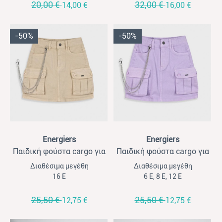
20,00 €
32,00 €
14,00 €
16,00 €
-50%
-50%
View
View
Energiers
Energiers
Παιδική φούστα cargo για
Παιδική φούστα cargo για
κορίτσια Energiers μπεζ
κορίτσια Energiers μωβ
Διαθέσιμα μεγέθη
Διαθέσιμα μεγέθη
16 Ε
6 Ε, 8 Ε, 12 Ε
25,50 €
25,50 €
12,75 €
12,75 €