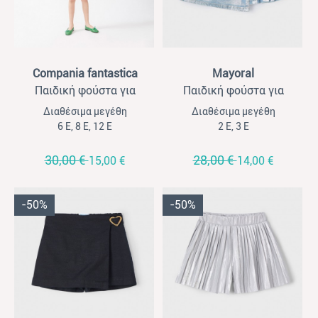
View
View
Compania fantastica
Mayoral
Παιδική φούστα για
Παιδική φούστα για
κορίτσια Compania
κορίτσια Mayoral denim
Διαθέσιμα μεγέθη
Διαθέσιμα μεγέθη
Fantastica κόκκινο
ασημί τζιν ξεβαμμένο
6 Ε, 8 Ε, 12 Ε
2 Ε, 3 Ε
30,00 €
28,00 €
15,00 €
14,00 €
-50%
-50%