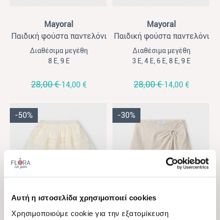
View
View
Mayoral
Mayoral
Παιδική φούστα παντελόνι
Παιδική φούστα παντελόνι
για κορίτσια Mayoral
για κορίτσια Mayoral πλισέ
Διαθέσιμα μεγέθη
Διαθέσιμα μεγέθη
αγκράφα μαύρο
ασημί
8 Ε, 9 Ε
3 Ε, 4 Ε, 6 Ε, 8 Ε, 9 Ε
28,00 €
28,00 €
14,00 €
14,00 €
-50%
-30%
Αυτή η ιστοσελίδα χρησιμοποιεί cookies
View
View
Χρησιμοποιούμε cookie για την εξατομίκευση
Mayoral
Mayoral