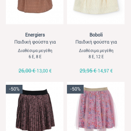
View
View
Energiers
Boboli
Παιδική φούστα για
Παιδική φούστα για
κορίτσια Energiers καφέ
κορίτσια Boboli ριγέ μπεζ
Διαθέσιμα μεγέθη
Διαθέσιμα μεγέθη
6 Ε, 8 Ε
8 Ε, 12 Ε
26,00 €
29,95 €
13,00 €
14,97 €
-50%
-50%