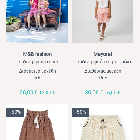
View
View
M&B fashion
Mayoral
Παιδική φούστα για
Παιδική φούστα με τούλι
κορίτσια M&B με κέντημα
για κορίτσια Mayoral ροζ
Διαθέσιμα μεγέθη
Διαθέσιμα μεγέθη
all over φουξ
6 Ε
16 Ε
26,00 €
30,00 €
13,00 €
15,00 €
-50%
-50%