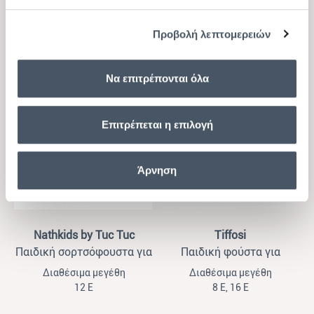
8 Ε, 10 Ε, 12 Ε, 16 Ε
10 Ε
Προβολή λεπτομερειών
28,50 €
34,00 €
14,25 €
17,00 €
Να επιτρέπονται όλα
-30%
-50%
Επιτρέπεται η επιλογή
Άρνηση
View
View
Nathkids by Tuc Tuc
Tiffosi
Παιδική σορτσόφουστα για
Παιδική φούστα για
κορίτσια Nathkids floral
κορίτσια Tiffossi μαύρο
Διαθέσιμα μεγέθη
Διαθέσιμα μεγέθη
λευκό - μαύρο
12 Ε
8 Ε, 16 Ε