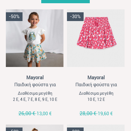
-50%
-30%
View
View
Mayoral
Mayoral
Παιδική φούστα για
Παιδική φούστα για
κορίτσια Mayoral μέντα-
κορίτσια Mayoral
Διαθέσιμα μεγέθη
Διαθέσιμα μεγέθη
φλοράλ
σταμπωτή φούξια
2 Ε, 4 Ε, 7 Ε, 8 Ε, 9 Ε, 10 Ε
10 Ε, 12 Ε
26,00 €
28,00 €
13,00 €
19,60 €