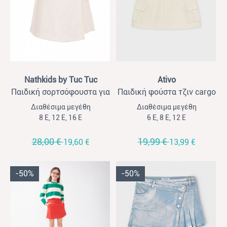
View
View
Nathkids by Tuc Tuc
Ativo
Παιδική σορτσόφουστα για
Παιδική φούστα τζιν cargo
κορίτσια Nathkids εκρού
για κορίτσια Ativo εκρού
Διαθέσιμα μεγέθη
Διαθέσιμα μεγέθη
8 Ε, 12 Ε, 16 Ε
6 Ε, 8 Ε, 12 Ε
28,00 €
19,99 €
19,60 €
13,99 €
-50%
-50%