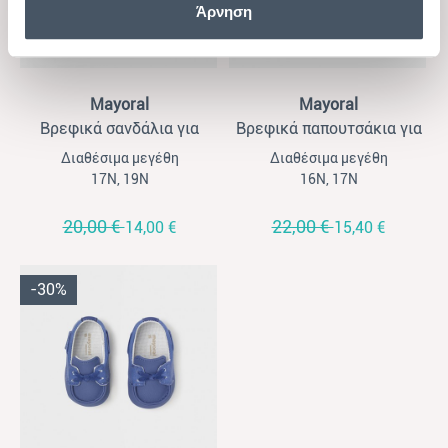
Άρνηση
View
View
Mayoral
Mayoral
Βρεφικά σανδάλια για
Βρεφικά παπουτσάκια για
αγόρια Mayoral μαρέν
αγόρια Mayoral μοκασίνια
Διαθέσιμα μεγέθη
Διαθέσιμα μεγέθη
μαρέν
17Ν, 19Ν
16Ν, 17Ν
20,00 €
22,00 €
14,00 €
15,40 €
-30%