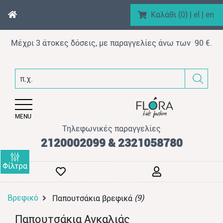
Καλάθι (
0
)
|
el
|
en
Μέχρι 3 άτοκες δόσεις, με παραγγελίες άνω των 90 €.
enu (Αγόρι)
π.χ. φό
nu (Κορίτσι)
enu (Βρεφικό)
MENU
enu (AΞEΣOYAP)
Τηλεφωνικές παραγγελίες
enu (Brand)
2120002099 & 2321058780
Φίλτρα
Βρεφικό
(9)
Παπουτσάκια βρεφικά
enu (Προϊόντα)
Παπουτσάκια Αγκαλιάς