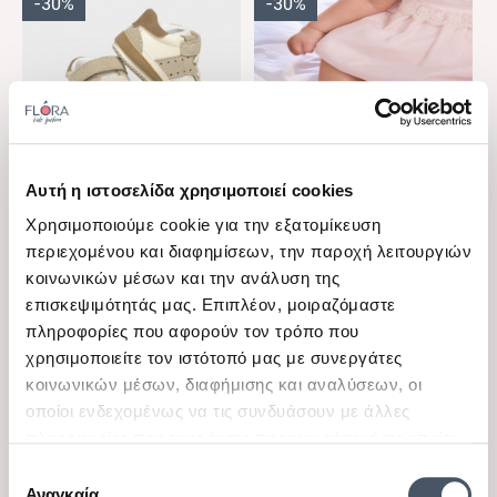
-30%
-30%
Αυτή η ιστοσελίδα χρησιμοποιεί cookies
View
View
Χρησιμοποιούμε cookie για την εξατομίκευση
Mayoral
Mayoral
περιεχομένου και διαφημίσεων, την παροχή λειτουργιών
Βρεφικά παπουτσάκια για
Βρεφικά παπουτσάκια για
κοινωνικών μέσων και την ανάλυση της
αγόρια αθλητικά Mayoral
κορίτσια μπαρέτες με
Διαθέσιμα μεγέθη
Διαθέσιμα μεγέθη
επισκεψιμότητάς μας. Επιπλέον, μοιραζόμαστε
μπεζ ταμπά
φιόγκο Mayoral ροζ
18Ν
18Ν
πληροφορίες που αφορούν τον τρόπο που
χρησιμοποιείτε τον ιστότοπό μας με συνεργάτες
23,00 €
20,00 €
16,10 €
14,00 €
κοινωνικών μέσων, διαφήμισης και αναλύσεων, οι
οποίοι ενδεχομένως να τις συνδυάσουν με άλλες
πληροφορίες που τους έχετε παραχωρήσει ή τις οποίες
-30%
-30%
έχουν συλλέξει σε σχέση με την από μέρους σας χρήση
Επιλογή
των υπηρεσιών τους.
Αναγκαία