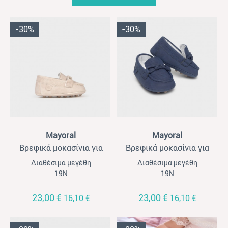
-30%
-30%
View
View
Mayoral
Mayoral
Βρεφικά μοκασίνια για
Βρεφικά μοκασίνια για
αγόρια Mayoral εκρού
αγόρια Mayoral μπλε
Διαθέσιμα μεγέθη
Διαθέσιμα μεγέθη
ναυτικό
19Ν
19Ν
23,00 €
23,00 €
16,10 €
16,10 €