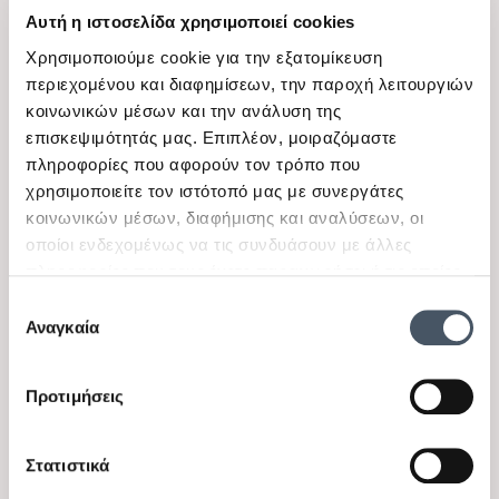
Αυτή η ιστοσελίδα χρησιμοποιεί cookies
Χρησιμοποιούμε cookie για την εξατομίκευση
περιεχομένου και διαφημίσεων, την παροχή λειτουργιών
κοινωνικών μέσων και την ανάλυση της
επισκεψιμότητάς μας. Επιπλέον, μοιραζόμαστε
Ρούχα για Κορίτσια
πληροφορίες που αφορούν τον τρόπο που
χρησιμοποιείτε τον ιστότοπό μας με συνεργάτες
κοινωνικών μέσων, διαφήμισης και αναλύσεων, οι
οποίοι ενδεχομένως να τις συνδυάσουν με άλλες
πληροφορίες που τους έχετε παραχωρήσει ή τις οποίες
έχουν συλλέξει σε σχέση με την από μέρους σας χρήση
Επιλογή
των υπηρεσιών τους.
Αναγκαία
συγκατάθεσης
Προτιμήσεις
Στατιστικά