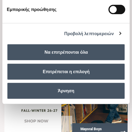
Εμπορικής προώθησης
Ρούχα για Μωρά
Προβολή λεπτομερειών
Να επιτρέπονται όλα
Επιτρέπεται η επιλογή
Άρνηση
Mayoral Boys