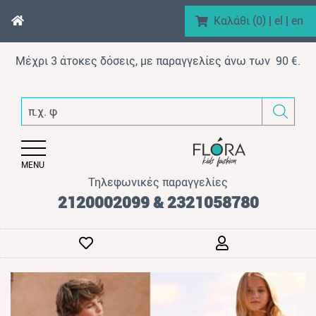
Καλάθι (
0
)
|
el
|
en
Μέχρι 3 άτοκες δόσεις, με παραγγελίες άνω των 90 €.
enu (Αγόρι)
π.χ. φόρμα βε
nu (Κορίτσι)
enu (Βρεφικό)
MENU
enu (AΞEΣOYAP)
Τηλεφωνικές παραγγελίες
enu (Brand)
2120002099 & 2321058780
enu (Προϊόντα)