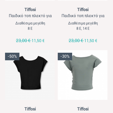
View
View
Tiffosi
Tiffosi
Παιδικό τοπ πλεκτό για
Παιδικό τοπ πλεκτό για
κορίτσια Tiffossi εκρού
κορίτσια Tiffossi μαύρο
Διαθέσιμα μεγέθη
Διαθέσιμα μεγέθη
8 Ε
8 Ε, 14 Ε
23,00 €
23,00 €
11,50 €
11,50 €
-50%
-30%
View
View
Tiffosi
Tiffosi