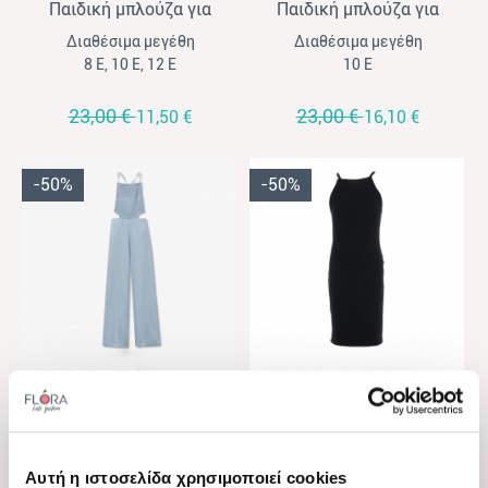
Παιδική μπλούζα για
Παιδική μπλούζα για
κορίτσια Tiffossi μαύρο
κορίτσια Tiffossi μέντα
Διαθέσιμα μεγέθη
Διαθέσιμα μεγέθη
8 Ε, 10 Ε, 12 Ε
10 Ε
23,00 €
23,00 €
11,50 €
16,10 €
-50%
-50%
View
View
Tiffosi
Tiffosi
Παιδική ολόσωμη φόρμα
Παιδικό φόρεμα πλεκτό
για κορίτσια Tiffossi σιέλ
για κορίτσια Tiffossi μαύρο
Διαθέσιμα μεγέθη
Διαθέσιμα μεγέθη
Αυτή η ιστοσελίδα χρησιμοποιεί cookies