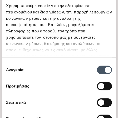
8 Ε
14 Ε, 16 Ε
Χρησιμοποιούμε cookie για την εξατομίκευση
περιεχομένου και διαφημίσεων, την παροχή λειτουργιών
46,00 €
36,00 €
23,00 €
18,00 €
κοινωνικών μέσων και την ανάλυση της
επισκεψιμότητάς μας. Επιπλέον, μοιραζόμαστε
-50%
-50%
πληροφορίες που αφορούν τον τρόπο που
χρησιμοποιείτε τον ιστότοπό μας με συνεργάτες
κοινωνικών μέσων, διαφήμισης και αναλύσεων, οι
οποίοι ενδεχομένως να τις συνδυάσουν με άλλες
πληροφορίες που τους έχετε παραχωρήσει ή τις οποίες
έχουν συλλέξει σε σχέση με την από μέρους σας χρήση
Επιλογή
των υπηρεσιών τους.
Αναγκαία
συγκατάθεσης
View
View
Tiffosi
Tiffosi
Προτιμήσεις
Παιδική φούστα για
Παιδικό τοπ για κορίτσια
κορίτσια Tiffossi μαύρο
Tiffossi ριγέ λευκό-
Διαθέσιμα μεγέθη
Διαθέσιμα μεγέθη
Στατιστικά
πράσινο
8 Ε, 16 Ε
8 Ε
32,00 €
23,00 €
16,00 €
11,50 €