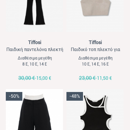
View
View
Tiffosi
Tiffosi
Παιδική παντελόνα πλεκτή
Παιδικό τοπ πλεκτό για
για κορίτσια Tiffossi μαύρο
κορίτσια Tiffossi χρυσό
Διαθέσιμα μεγέθη
Διαθέσιμα μεγέθη
8 Ε, 10 Ε, 14 Ε
10 Ε, 14 Ε, 16 Ε
30,00 €
23,00 €
15,00 €
11,50 €
-50%
-48%