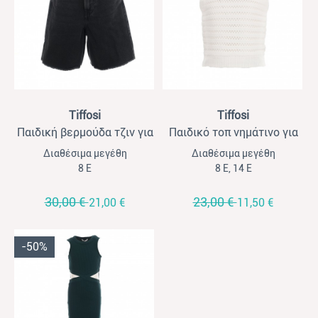
View
View
Tiffosi
Tiffosi
Παιδική βερμούδα τζιν για
Παιδικό τοπ νημάτινο για
κορίτσια Tiffossi μαύρο
κορίτσια Tiffossi εκρού
Διαθέσιμα μεγέθη
Διαθέσιμα μεγέθη
8 Ε
8 Ε, 14 Ε
30,00 €
23,00 €
21,00 €
11,50 €
-50%