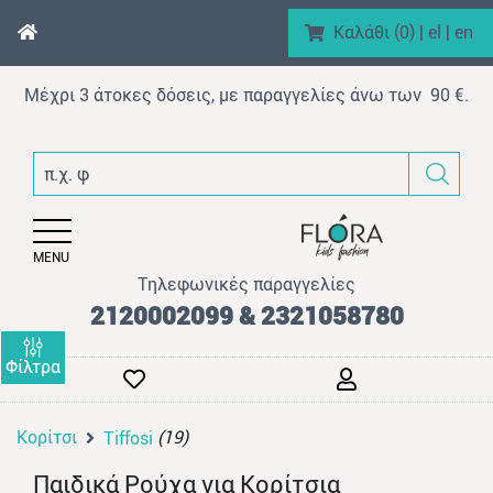
Καλάθι (
0
)
|
el
|
en
Μέχρι 3 άτοκες δόσεις, με παραγγελίες άνω των 90 €.
enu (Αγόρι)
π.χ. φόρμα
nu (Κορίτσι)
enu (Βρεφικό)
MENU
enu (AΞEΣOYAP)
Τηλεφωνικές παραγγελίες
enu (Brand)
2120002099 & 2321058780
Φίλτρα
Κορίτσι
(19)
Tiffosi
enu (Προϊόντα)
Παιδικά Ρούχα για Κορίτσια