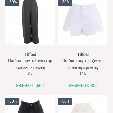
-50%
-30%
View
View
Tiffosi
Tiffosi
Παιδική παντελόνα crop
Παιδικό σορτς τζιν για
για κορίτσια Tiffossi
κορίτσια Tiffossi λευκό
Διαθέσιμα μεγέθη
Διαθέσιμα μεγέθη
ανθρακί
8 Ε
14 Ε
23,00 €
27,00 €
11,50 €
18,90 €
-30%
-50%