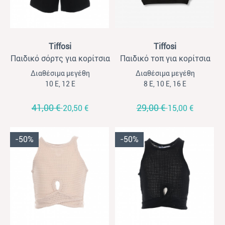
View
View
Tiffosi
Tiffosi
Παιδικό σόρτς για κορίτσια
Παιδικό τοπ για κορίτσια
Tiffossi μαύρο
Tiffossi μαύρο
Διαθέσιμα μεγέθη
Διαθέσιμα μεγέθη
10 Ε, 12 Ε
8 Ε, 10 Ε, 16 Ε
41,00 €
29,00 €
20,50 €
15,00 €
-50%
-50%