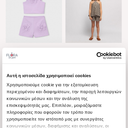
View
View
Mayoral
Alice
Παιδικό σετ με σορτς για
Παιδικό σετ με σορτς για
κορίτσια Mayoral λιλά
κορίτσια Alice ασπρόμαυρο
Διαθέσιμα μεγέθη
Διαθέσιμα μεγέθη
2 Ε, 7 Ε, 9 Ε
5 Ε, 6 Ε, 10 Ε
Αυτή η ιστοσελίδα χρησιμοποιεί cookies
Χρησιμοποιούμε cookie για την εξατομίκευση
46,00 €
48,00 €
32,20 €
33,60 €
περιεχομένου και διαφημίσεων, την παροχή λειτουργιών
κοινωνικών μέσων και την ανάλυση της
επισκεψιμότητάς μας. Επιπλέον, μοιραζόμαστε
-50%
-30%
πληροφορίες που αφορούν τον τρόπο που
χρησιμοποιείτε τον ιστότοπό μας με συνεργάτες
κοινωνικών μέσων, διαφήμισης και αναλύσεων, οι