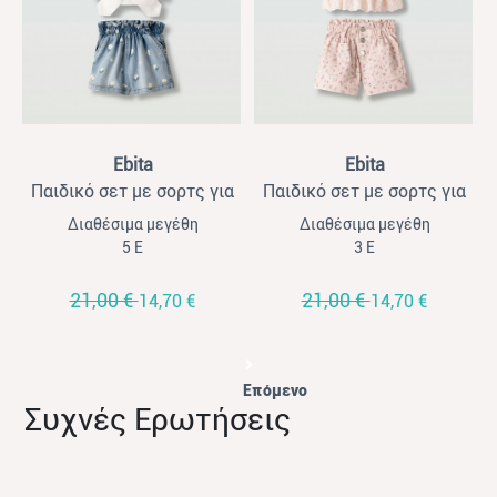
View
View
Ebita
Ebita
Παιδικό σετ με σορτς για
Παιδικό σετ με σορτς για
κορίτσια Ebita λευκό-μπλε
κορίτσια Ebita σομών
Διαθέσιμα μεγέθη
Διαθέσιμα μεγέθη
5 Ε
3 Ε
21,00 €
21,00 €
14,70 €
14,70 €
Επόμενο
Συχνές Ερωτήσεις