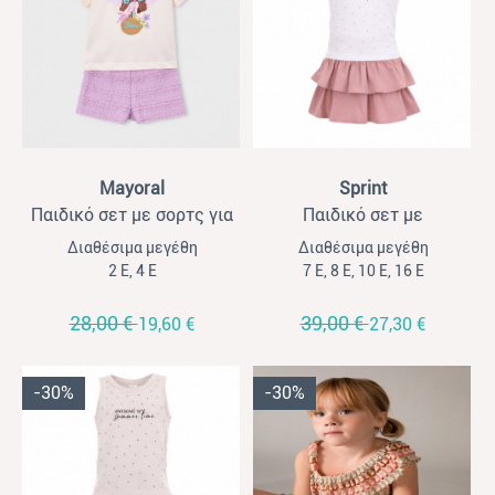
View
View
Mayoral
Sprint
Παιδικό σετ με σορτς για
Παιδικό σετ με
κορίτσια Mayora εκρού-
σορτσόφουστα για
Διαθέσιμα μεγέθη
Διαθέσιμα μεγέθη
λιλά
κορίτσια Sprint λευκό-ροζ
2 Ε, 4 Ε
7 Ε, 8 Ε, 10 Ε, 16 Ε
28,00 €
39,00 €
19,60 €
27,30 €
-30%
-30%