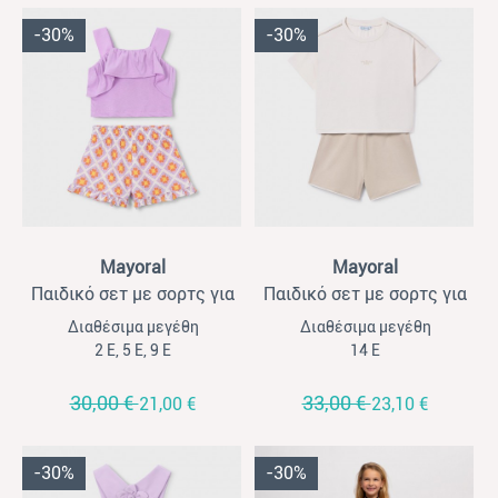
-30%
-30%
View
View
Mayoral
Mayoral
Παιδικό σετ με σορτς για
Παιδικό σετ με σορτς για
κορίτσια Mayoral λιλά
κορίτσια Mayoral μακό
Διαθέσιμα μεγέθη
Διαθέσιμα μεγέθη
εκρού- μπεζ
2 Ε, 5 Ε, 9 Ε
14 Ε
30,00 €
33,00 €
21,00 €
23,10 €
-30%
-30%