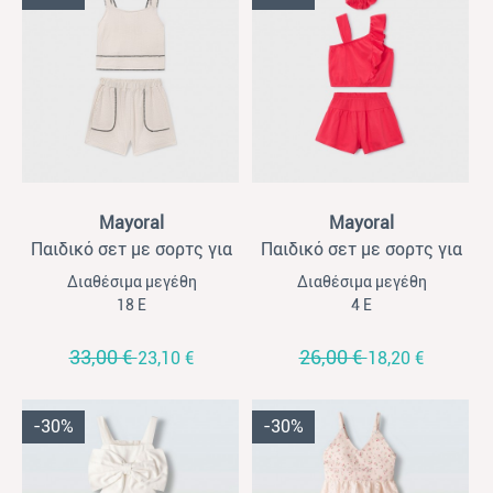
View
View
Mayoral
Mayoral
Παιδικό σετ με σορτς για
Παιδικό σετ με σορτς για
κορίτσια Mayoral μπεζ
κορίτσια Mayoral 3τμχ
Διαθέσιμα μεγέθη
Διαθέσιμα μεγέθη
κόκκινο
18 Ε
4 Ε
33,00 €
26,00 €
23,10 €
18,20 €
-30%
-30%