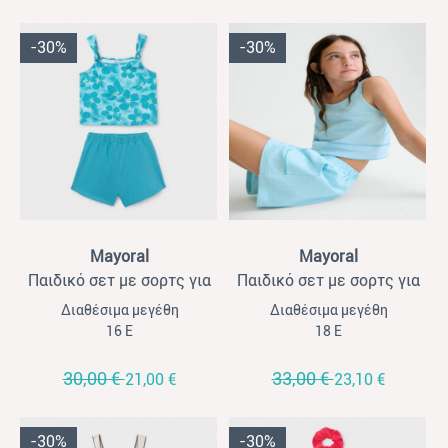
-30%
-30%
View
View
Mayoral
Mayoral
Παιδικό σετ με σορτς για
Παιδικό σετ με σορτς για
κορίτσια Mayoral γαλάζιο-
κορίτσια Mayoral σιέλ
Διαθέσιμα μεγέθη
Διαθέσιμα μεγέθη
φλοράλ
16 Ε
18 Ε
30,00 €
33,00 €
21,00 €
23,10 €
-30%
-30%