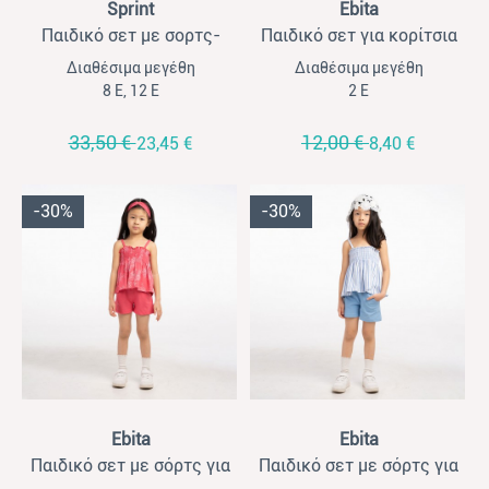
Sprint
Ebita
Παιδικό σετ με σορτς-
Παιδικό σετ για κορίτσια
φούστα για κορίτσια Sprint
Ebita με σορτσάκι 3τμχ
Διαθέσιμα μεγέθη
Διαθέσιμα μεγέθη
λευκό- μαύρο
λευκό-φλοράλ με κορδέλα
8 Ε, 12 Ε
2 Ε
33,50 €
12,00 €
23,45 €
8,40 €
-30%
-30%
View
View
Ebita
Ebita
Παιδικό σετ με σόρτς για
Παιδικό σετ με σόρτς για