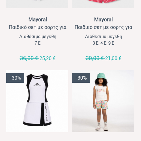
View
View
Mayoral
Mayoral
Παιδικό σετ με σορτς για
Παιδικό σετ με σορτς για
κορίτσια Mayoral
κορίτσια Mayoral
Διαθέσιμα μεγέθη
Διαθέσιμα μεγέθη
σταμπωτό λευκό
σφηκοφωλιά κόκκινο καρό
7 Ε
3 Ε, 4 Ε, 9 Ε
36,00 €
30,00 €
25,20 €
21,00 €
-30%
-30%
View
View