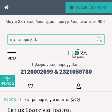
Καλάθι (
0
)
|
el
|
en
Μέχρι 3 άτοκες δόσεις, με παραγγελίες άνω των 90 €.
enu (Αγόρι)
π.χ. φόρμα βελουτέ
nu (Κορίτσι)
enu (Βρεφικό)
MENU
enu (AΞEΣOYAP)
Τηλεφωνικές παραγγελίες
enu (Brand)
2120002099 & 2321058780
Φίλτρα
Κορίτσι
(245)
Σετ με σόρτς για κορίτσι
enu (Προϊόντα)
Σετ με Σόρτς για Κορίτσι