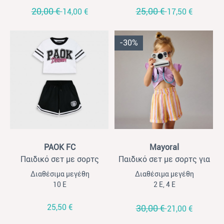
20,00 €
25,00 €
14,00 €
17,50 €
-30%
View
View
PAOK FC
Mayoral
Παιδικό σετ με σορτς
Παιδικό σετ με σορτς για
PAOK FC για κορίτσια
κορίτσια Mayoral λιλά-
Διαθέσιμα μεγέθη
Διαθέσιμα μεγέθη
λευκό- μαύρο
ριγέ πορτοκαλί
10 Ε
2 Ε, 4 Ε
25,50 €
30,00 €
21,00 €