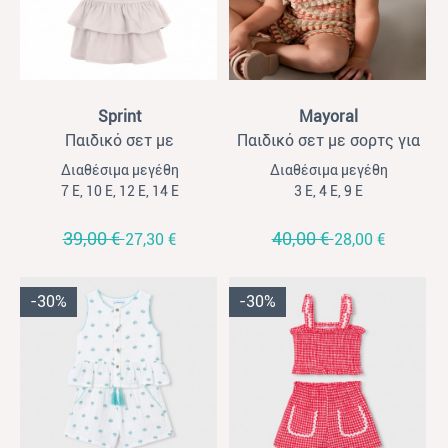
View
View
Sprint
Mayoral
Παιδικό σετ με
Παιδικό σετ με σορτς για
σορτσόφουστα για
κορίτσια Mayoral μπεζ-
Διαθέσιμα μεγέθη
Διαθέσιμα μεγέθη
κορίτσια Sprint γκρι
σομόν- μέντα
7 Ε, 10 Ε, 12 Ε, 14 Ε
3 Ε, 4 Ε, 9 Ε
39,00 €
40,00 €
27,30 €
28,00 €
-30%
-30%