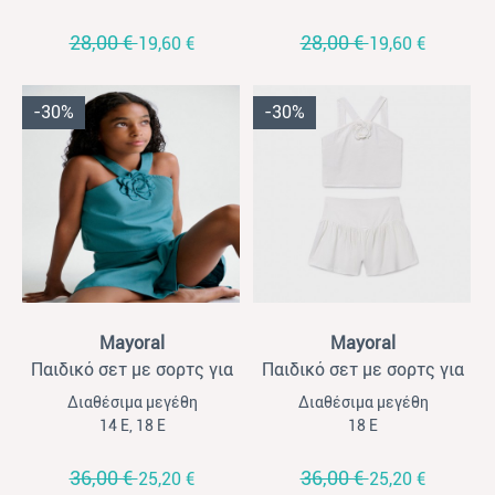
28,00 €
28,00 €
19,60 €
19,60 €
-30%
-30%
View
View
Mayoral
Mayoral
Παιδικό σετ με σορτς για
Παιδικό σετ με σορτς για
κορίτσια Mayoral πετρόλ
κορίτσια Mayoral εκρού
Διαθέσιμα μεγέθη
Διαθέσιμα μεγέθη
14 Ε, 18 Ε
18 Ε
36,00 €
36,00 €
25,20 €
25,20 €