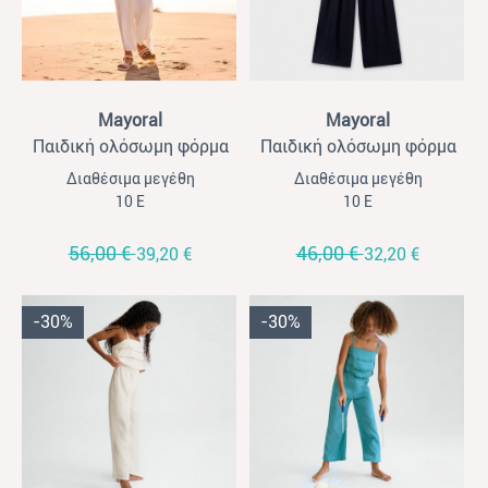
View
View
Mayoral
Mayoral
Παιδική ολόσωμη φόρμα
Παιδική ολόσωμη φόρμα
για κορίτσια Mayoral
για κορίτσια Mayoral
Διαθέσιμα μεγέθη
Διαθέσιμα μεγέθη
μακριά πλισέ κρεμ
μακριά μαύρη
10 Ε
10 Ε
56,00 €
46,00 €
39,20 €
32,20 €
-30%
-30%