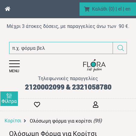
Καλάθι (
0
)
|
el
|
en
Μέχρι 3 άτοκες δόσεις, με παραγγελίες άνω των 90 €.
enu (Αγόρι)
π.χ. φόρμα βελουτέ
nu (Κορίτσι)
enu (Βρεφικό)
MENU
enu (AΞEΣOYAP)
Τηλεφωνικές παραγγελίες
enu (Brand)
2120002099 & 2321058780
Φίλτρα
Κορίτσι
(95)
Ολόσωμη φόρμα για κορίτσι
enu (Προϊόντα)
Ολόσωμη Φόρμα για Κορίτσι