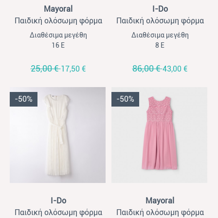
View
View
Mayoral
I-Do
Παιδική ολόσωμη φόρμα
Παιδική ολόσωμη φόρμα
για κορίτσια Mayoral κοντή
για κορίτσια με χρυσή
Διαθέσιμα μεγέθη
Διαθέσιμα μεγέθη
γαλάζιο
λεπτομέρεια I-DO λευκό
16 Ε
8 Ε
25,00 €
86,00 €
17,50 €
43,00 €
-50%
-50%
View
View
I-Do
Mayoral
Παιδική ολόσωμη φόρμα
Παιδική ολόσωμη φόρμα