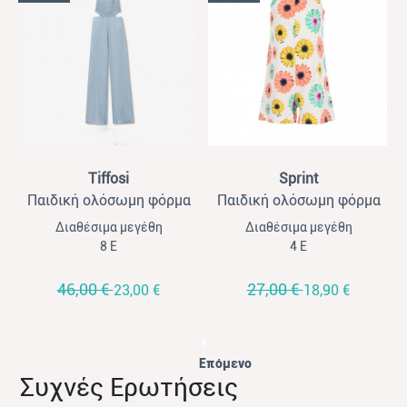
View
View
Tiffosi
Sprint
Παιδική ολόσωμη φόρμα
Παιδική ολόσωμη φόρμα
για κορίτσια Tiffossi σιέλ
για κορίτσια Sprint εκρού
Διαθέσιμα μεγέθη
Διαθέσιμα μεγέθη
με μαργαρίτες με κορδέλα
8 Ε
4 Ε
46,00 €
27,00 €
23,00 €
18,90 €
Επόμενο
Συχνές Ερωτήσεις