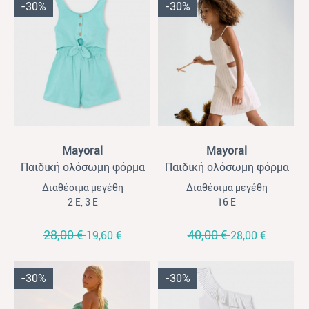
-30%
-30%
View
View
Mayoral
Mayoral
Παιδική ολόσωμη φόρμα
Παιδική ολόσωμη φόρμα
για κορίτσια Mayoral
για κορίτσια Mayoral κοντή
Διαθέσιμα μεγέθη
Διαθέσιμα μεγέθη
γαλοζοπράσινο
μπεζ ριγέ
2 Ε, 3 Ε
16 Ε
28,00 €
40,00 €
19,60 €
28,00 €
-30%
-30%