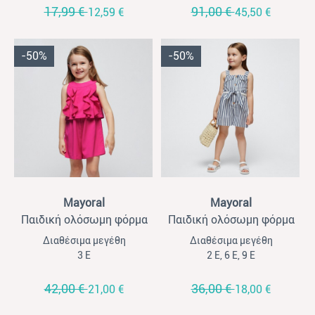
17,99 €
91,00 €
12,59 €
45,50 €
-50%
-50%
View
View
Mayoral
Mayoral
Παιδική ολόσωμη φόρμα
Παιδική ολόσωμη φόρμα
για κορίτσια Mayoral με
για κορίτσια Mayoral μπλε
Διαθέσιμα μεγέθη
Διαθέσιμα μεγέθη
βολάν φούξ
ριγέ
3 Ε
2 Ε, 6 Ε, 9 Ε
42,00 €
36,00 €
21,00 €
18,00 €