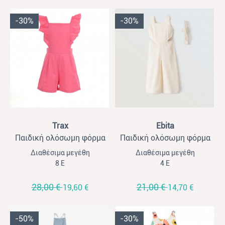
-30%
-30%
View
View
Trax
Ebita
Παιδική ολόσωμη φόρμα
Παιδική ολόσωμη φόρμα
για κορίτσια Trax φουξ
για κορίτσια Ebita εκρού
Διαθέσιμα μεγέθη
Διαθέσιμα μεγέθη
με κορδέλα
8 Ε
4 Ε
28,00 €
21,00 €
19,60 €
14,70 €
-50%
-30%