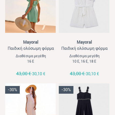
View
View
Mayoral
Mayoral
Παιδική ολόσωμη φόρμα
Παιδική ολόσωμη φόρμα
για κορίτσια Mayoral κοντή
για κορίτσια Mayoral κοντή
Διαθέσιμα μεγέθη
Διαθέσιμα μεγέθη
πλισέ μέντα
πλισέ εκρού
16 Ε
10 Ε, 16 Ε, 18 Ε
43,00 €
43,00 €
30,10 €
30,10 €
-30%
-30%