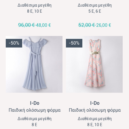
για κορίτσια πλισέ I-DO
για κορίτσια Mayoral ροζ
Διαθέσιμα μεγέθη
Διαθέσιμα μεγέθη
εκρού
8 Ε, 10 Ε
5 Ε, 6 Ε
96,00 €
52,00 €
48,00 €
26,00 €
-50%
-50%
View
View
I-Do
I-Do
Παιδική ολόσωμη φόρμα
Παιδική ολόσωμη φόρμα
για κορίτσια πλισέ I-DO
για κορίτσια I-DO φλοράλ
Διαθέσιμα μεγέθη
Διαθέσιμα μεγέθη
σιέλ με βολάν και ζώνη
ροζ
8 Ε
8 Ε, 10 Ε