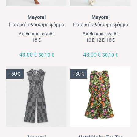
View
View
Mayoral
Mayoral
Παιδική ολόσωμη φόρμα
Παιδική ολόσωμη φόρμα
για κορίτσια Mayoral
για κορίτσια Mayoral
Διαθέσιμα μεγέθη
Διαθέσιμα μεγέθη
μακριά βολάν εκρού
μακριά με βολάν πετρόλ
18 Ε
10 Ε, 12 Ε, 16 Ε
43,00 €
43,00 €
30,10 €
30,10 €
-50%
-30%
View
View