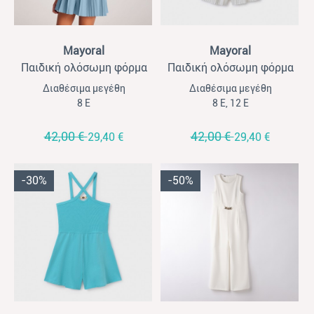
View
View
Mayoral
Mayoral
Παιδική ολόσωμη φόρμα
Παιδική ολόσωμη φόρμα
για κορίτσια Mayoral κοντή
για κορίτσια Mayoral κοντή
Διαθέσιμα μεγέθη
Διαθέσιμα μεγέθη
κρεπ πλισέ σιέλ
κρεπ πλισέ εκρού
8 Ε
8 Ε, 12 Ε
42,00 €
42,00 €
29,40 €
29,40 €
-30%
-50%