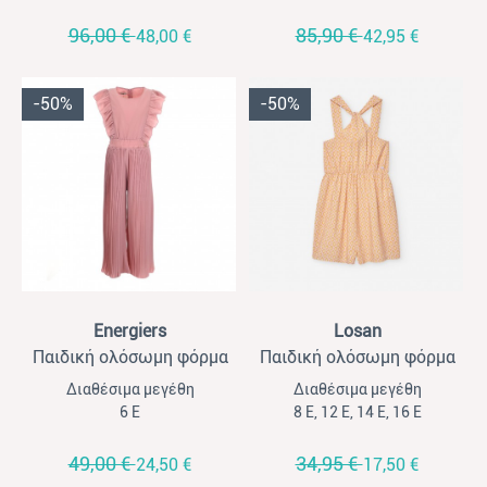
96,00 €
85,90 €
48,00 €
42,95 €
-50%
-50%
View
View
Energiers
Losan
Παιδική ολόσωμη φόρμα
Παιδική ολόσωμη φόρμα
για κορίτσια Energiers
κοντή για κορίτσια Losan
Διαθέσιμα μεγέθη
Διαθέσιμα μεγέθη
σάπιο μήλο
all over print ώχρα-λιλά
6 Ε
8 Ε, 12 Ε, 14 Ε, 16 Ε
49,00 €
34,95 €
24,50 €
17,50 €