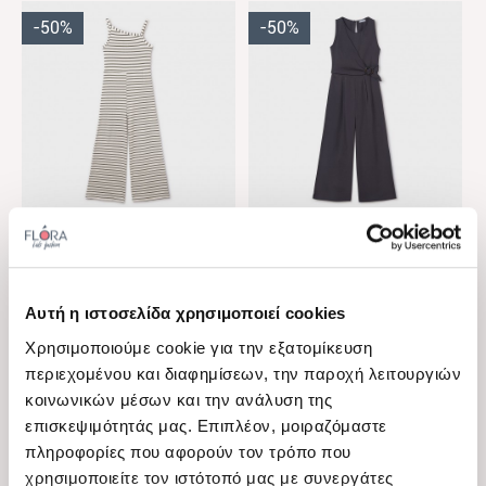
-50%
-50%
View
View
Mayoral
Mayoral
Παιδική ολόσωμη φόρμα
Παιδική ολόσωμη φόρμα
για κορίτσια Mayoral
για κορίτσια Mayoral
Διαθέσιμα μεγέθη
Διαθέσιμα μεγέθη
Αυτή η ιστοσελίδα χρησιμοποιεί cookies
μακριά μακό ρίγες χακί
μακριά κοπίτσα ανθρακί
12 Ε, 16 Ε, 18 Ε
8 Ε
Χρησιμοποιούμε cookie για την εξατομίκευση
περιεχομένου και διαφημίσεων, την παροχή λειτουργιών
38,00 €
46,00 €
19,00 €
23,00 €
κοινωνικών μέσων και την ανάλυση της
επισκεψιμότητάς μας. Επιπλέον, μοιραζόμαστε
πληροφορίες που αφορούν τον τρόπο που
-50%
-50%
χρησιμοποιείτε τον ιστότοπό μας με συνεργάτες