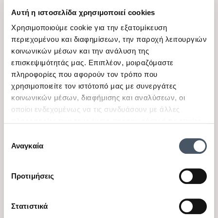
Αυτή η ιστοσελίδα χρησιμοποιεί cookies
Χρησιμοποιούμε cookie για την εξατομίκευση
περιεχομένου και διαφημίσεων, την παροχή λειτουργιών
κοινωνικών μέσων και την ανάλυση της
επισκεψιμότητάς μας. Επιπλέον, μοιραζόμαστε
πληροφορίες που αφορούν τον τρόπο που
χρησιμοποιείτε τον ιστότοπό μας με συνεργάτες
κοινωνικών μέσων, διαφήμισης και αναλύσεων, οι
οποίοι ενδεχομένως να τις συνδυάσουν με άλλες
πληροφορίες που τους έχετε παραχωρήσει ή τις οποίες
View
View
Mayoral
Mayoral
έχουν συλλέξει σε σχέση με την από μέρους σας χρήση
Επιλογή
Βρεφικά καλτσάκια για
Βρεφικά καλτσάκια για
των υπηρεσιών τους.
Αναγκαία
συγκατάθεσης
κορίτσι Mayoral λευκό
κορίτσι Mayoral εκρού
Διαθέσιμα μεγέθη
Διαθέσιμα μεγέθη
12 Μ
18 Μ
Προτιμήσεις
8,00 €
8,00 €
Στατιστικά