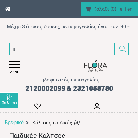
Καλάθι (
0
)
|
el
|
en
Μέχρι 3 άτοκες δόσεις, με παραγγελίες άνω των 90 €.
enu (Αγόρι)
π.χ
nu (Κορίτσι)
enu (Βρεφικό)
MENU
enu (AΞEΣOYAP)
Τηλεφωνικές παραγγελίες
enu (Brand)
2120002099 & 2321058780
Φίλτρα
Βρεφικό
(4)
Κάλτσες παιδικές
enu (Προϊόντα)
Παιδικές Κάλτσες