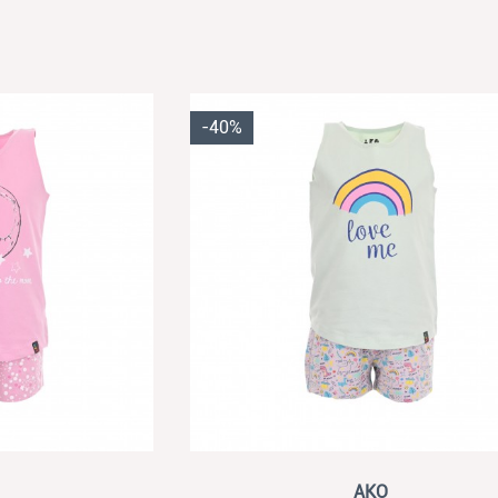
-40%
View
AKO