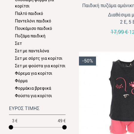
Παιδική πυζάμα αμάνικη
κορίτσι
με στάμπα ροζ
Παλτό παιδικό
Διαθέσιμα 
Παντελόνι παιδικό
2 Ε, 5 
Πουκάμισο παιδικό
17,99 €
12
Πυζάμα παιδική
Σετ
Σετ με παντελόνα
Σετ με σόρτς για κορίτσι
-50%
Σετ με φούστα για κορίτσι
Φόρεμα για κορίτσι
Φόρμα
Φορμάκια βρεφικά
Φούστα για κορίτσι
ΕΥΡΟΣ ΤΙΜΗΣ
3 €
49 €