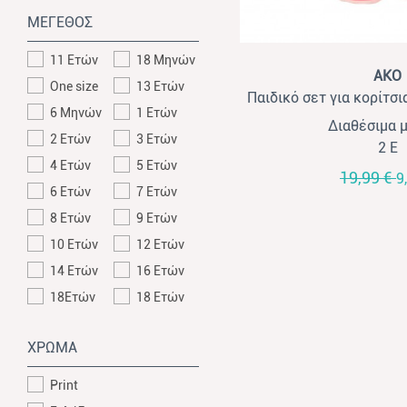
ΜΕΓΕΘΟΣ
11 Ετών
18 Μηνών
View
AKO
One size
13 Ετών
Παιδικό σετ για κορίτσ
6 Μηνών
1 Ετών
με σορ
Διαθέσιμα 
2 Ετών
3 Ετών
2 Ε
4 Ετών
5 Ετών
19,99 €
9
6 Ετών
7 Ετών
8 Ετών
9 Ετών
10 Ετών
12 Ετών
14 Ετών
16 Ετών
18Ετών
18 Ετών
ΧΡΩΜΑ
Print