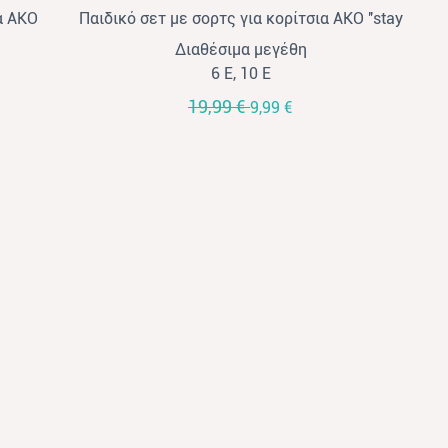
α AKO
Παιδικό σετ με σορτς για κορίτσια AKO ''stay
cool'' λευκό-εμπριμέ χακί
Διαθέσιμα μεγέθη
6 Ε, 10 Ε
19,99 €
9,99 €