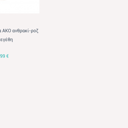
ια ΑΚΟ ανθρακί-ροζ
τς
μεγέθη
,99 €