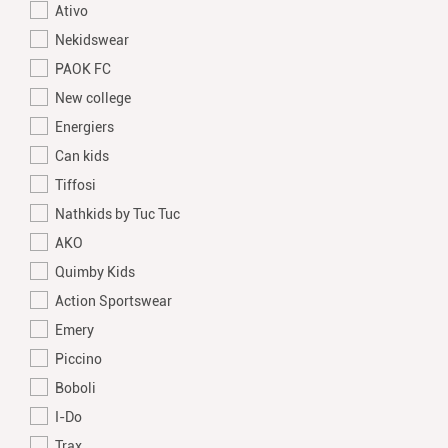
Ativo
Nekidswear
PAOK FC
New college
Energiers
Can kids
Tiffosi
Nathkids by Tuc Tuc
AKO
Quimby Kids
Action Sportswear
Emery
Piccino
Boboli
I-Do
Trax