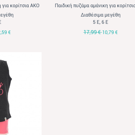
 για κορίτσια AKO
Παιδική πυζάμα αμάνικη για κορίτσι
-πουά ροζ
με ουράνιο τόξο φυστικί-λιλά
μεγέθη
Διαθέσιμα μεγέθη
Ε
5 Ε, 6 Ε
17,99 €
,59 €
10,79 €