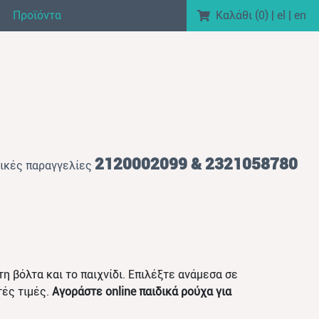
Προϊόντα
Καλάθι (
0
)
|
el
|
en
2120002099 & 2321058780
ικές παραγγελίες
τη βόλτα και το παιχνίδι. Επιλέξτε ανάμεσα σε
τές τιμές.
Αγοράστε online παιδικά ρούχα για