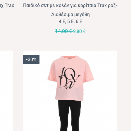
μχ Trax
Παιδικό σετ με κολάν για κορίτσια Trax ροζ-
λιλά
Διαθέσιμα μεγέθη
4 Ε, 5 Ε, 6 Ε
14,00 €
9,80 €
-30%