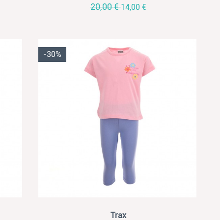
20,00 €
14,00 €
-30%
View
Trax