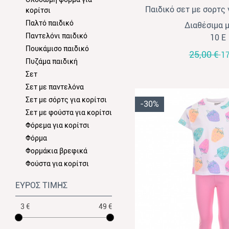
Παιδικό σετ με σορτς 
κορίτσι
μαύρο- μ
Παλτό παιδικό
Διαθέσιμα 
Παντελόνι παιδικό
10 Ε
Πουκάμισο παιδικό
25,00 €
17
Πυζάμα παιδική
Σετ
Σετ με παντελόνα
Σετ με σόρτς για κορίτσι
-30%
Σετ με φούστα για κορίτσι
Φόρεμα για κορίτσι
Φόρμα
Φορμάκια βρεφικά
Φούστα για κορίτσι
ΕΥΡΟΣ ΤΙΜΗΣ
3 €
49 €