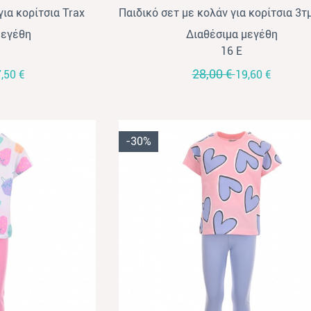
για κορίτσια Trax
Παιδικό σετ με κολάν για κορίτσια 3τ
πεζ
σομών-ανθρακί
μεγέθη
Διαθέσιμα μεγέθη
16 Ε
28,00 €
,50 €
19,60 €
-30%