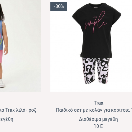
-30%
View
Trax
ια Trax λιλά- ροζ
Παιδικό σετ με κολάν για κορίτσια 
μαύρο- print
μεγέθη
Διαθέσιμα μεγέθη
10 Ε