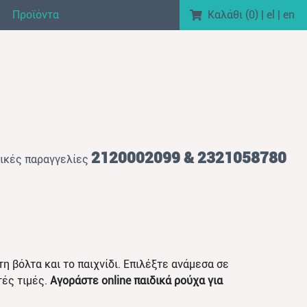
Προϊόντα
Καλάθι (
0
)
|
el
|
en
2120002099 & 2321058780
ικές παραγγελίες
τη βόλτα και το παιχνίδι. Επιλέξτε ανάμεσα σε
τές τιμές.
Αγοράστε online παιδικά ρούχα για