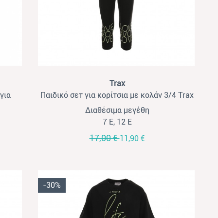
View
Trax
για
Παιδικό σετ για κορίτσια με κολάν 3/4 Trax
μαύρο
Διαθέσιμα μεγέθη
7 Ε, 12 Ε
17,00 €
11,90 €
-30%