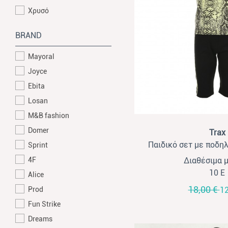
Χρυσό
BRAND
Mayoral
Joyce
Ebita
Losan
M&B fashion
View
Domer
Trax
Παιδικό σετ με ποδηλ
Sprint
κορίτσια Trax λα
4F
Διαθέσιμα 
10 Ε
Alice
18,00 €
Prod
12
Fun Strike
Dreams