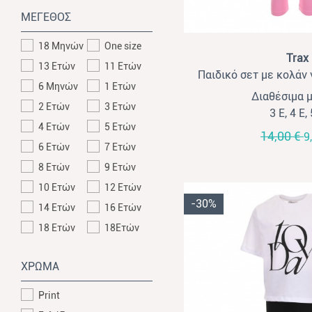
ΜΕΓΕΘΟΣ
18 Μηνών
One size
View
Trax
13 Ετών
11 Ετών
Παιδικό σετ με κολάν 
6 Μηνών
1 Ετών
λευκό-
Διαθέσιμα 
2 Ετών
3 Ετών
3 Ε, 4 Ε,
4 Ετών
5 Ετών
14,00 €
9
6 Ετών
7 Ετών
8 Ετών
9 Ετών
10 Ετών
12 Ετών
-30%
14 Ετών
16 Ετών
18 Ετών
18Ετών
ΧΡΩΜΑ
Print