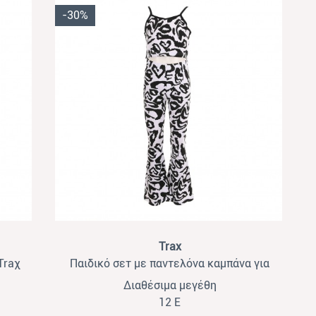
-30%
View
Trax
Traχ
Παιδικό σετ με παντελόνα καμπάνα για
κορίτσιαTrax ασπρόμαυρο
Διαθέσιμα μεγέθη
12 Ε