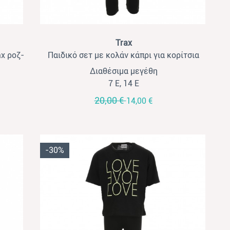
View
Trax
ax ροζ-
Παιδικό σετ με κολάν κάπρι για κορίτσια
Trax σομών-μαύρο
Διαθέσιμα μεγέθη
7 Ε, 14 Ε
20,00 €
14,00 €
-30%