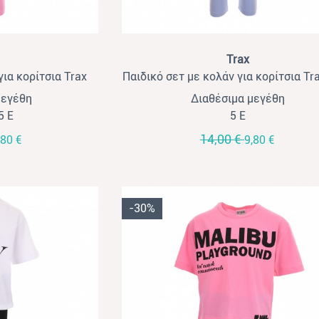
View
Trax
για κορίτσια Trax
Παιδικό σετ με κολάν για κορίτσια Tr
ροζ
λιλά
μεγέθη
Διαθέσιμα μεγέθη
 5 Ε
5 Ε
14,00 €
,80 €
9,80 €
-30%