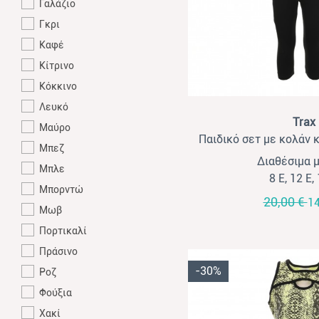
Γαλάζιο
Γκρι
Καφέ
Κίτρινο
Κόκκινο
Λευκό
View
Trax
Μαύρο
Παιδικό σετ με κολάν κ
Μπεζ
Trax λευκό
Διαθέσιμα 
Μπλε
8 Ε, 12 Ε,
Μπορντώ
20,00 €
14
Μωβ
Πορτικαλί
Πράσινο
-30%
Ροζ
Φούξια
Χακί