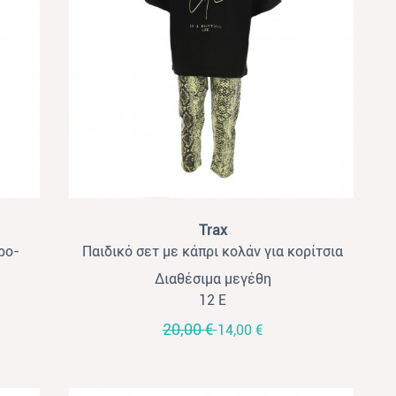
View
Trax
ρο-
Παιδικό σετ με κάπρι κολάν για κορίτσια
Trax μαύρο- λαχανί
Διαθέσιμα μεγέθη
12 Ε
20,00 €
14,00 €