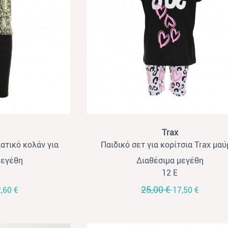
View
Trax
ατικό κολάν για
Παιδικό σετ για κορίτσια Trax μαύ
χανί- μαύρο
ασπρόμαυρο 3τμχ
μεγέθη
Διαθέσιμα μεγέθη
12 Ε
25,00 €
,60 €
17,50 €