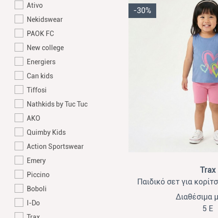
Ativo
-30%
Nekidswear
PAOK FC
New college
Energiers
Can kids
Tiffosi
Nathkids by Tuc Tuc
AKO
Quimby Kids
Action Sportswear
Emery
View
Trax
Piccino
Παιδικό σετ για κορίτσ
Boboli
3τμχ
Διαθέσιμα 
I-Do
5 Ε
Trax