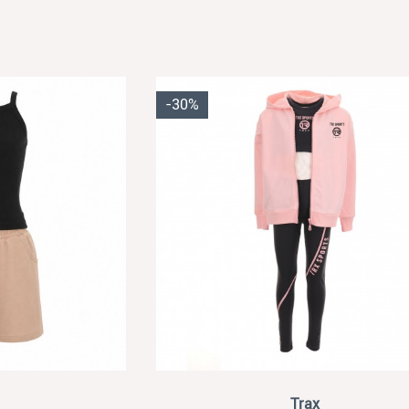
-30%
View
Trax