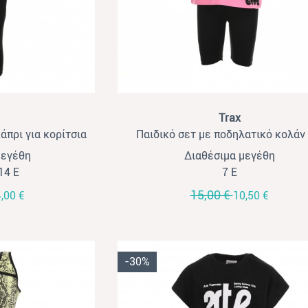
View
Trax
άπρι για κορίτσια
Παιδικό σετ με ποδηλατικό κολάν 
-μαύρο
κορίτσια Trax ροζ-μαύρο
μεγέθη
Διαθέσιμα μεγέθη
 14 Ε
7 Ε
15,00 €
,00 €
10,50 €
-30%