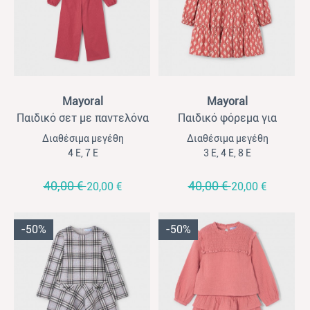
View
View
Mayoral
Mayoral
Παιδικό σετ με παντελόνα
Παιδικό φόρεμα για
για κορίτσια Mayoral
κορίτσια σταμπωτό
Διαθέσιμα μεγέθη
Διαθέσιμα μεγέθη
κόκκινο
Mayoral κόκκινο
4 Ε, 7 Ε
3 Ε, 4 Ε, 8 Ε
40,00 €
40,00 €
20,00 €
20,00 €
-50%
-50%