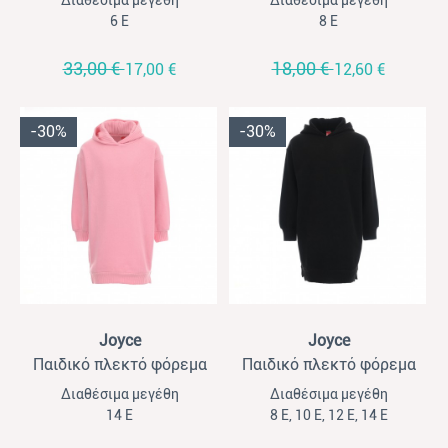
Διαθέσιμα μεγέθη
Διαθέσιμα μεγέθη
6 Ε
8 Ε
33,00 €
18,00 €
17,00 €
12,60 €
-30%
-30%
View
View
Joyce
Joyce
Παιδικό πλεκτό φόρεμα
Παιδικό πλεκτό φόρεμα
για κορίτσια Joyce ροζ
για κορίτσια Joyce μαύρο
Διαθέσιμα μεγέθη
Διαθέσιμα μεγέθη
14 Ε
8 Ε, 10 Ε, 12 Ε, 14 Ε