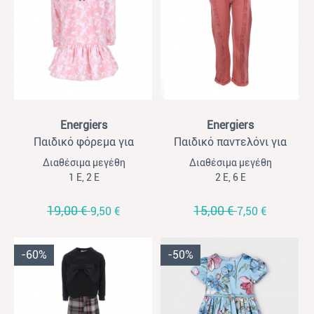
View
View
Energiers
Energiers
Παιδικό φόρεμα για
Παιδικό παντελόνι για
κορίτσια Energiers ροζ
κορίτσια Energiers σάπιο
Διαθέσιμα μεγέθη
Διαθέσιμα μεγέθη
μήλο
1 Ε, 2 Ε
2 Ε, 6 Ε
19,00 €
15,00 €
9,50 €
7,50 €
-60%
-50%