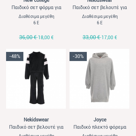
New college
Nekidswear
Παιδικό σετ φόρμα για
Παιδικό σετ βελουτέ για
κορίτσια New College
κορίτσια Nekidswear κάμελ
Διαθέσιμα μεγέθη
Διαθέσιμα μεγέθη
ανθρακί με ζακέτα
6 Ε
6 Ε
βελουτέ
36,00 €
33,00 €
18,00 €
17,00 €
-48%
-30%
View
View
Nekidswear
Joyce
Παιδικό σετ βελουτέ για
Παιδικό πλεκτό φόρεμα
κορίτσια Nekidswear μαύρο
για κορίτσια Joyce γκρι