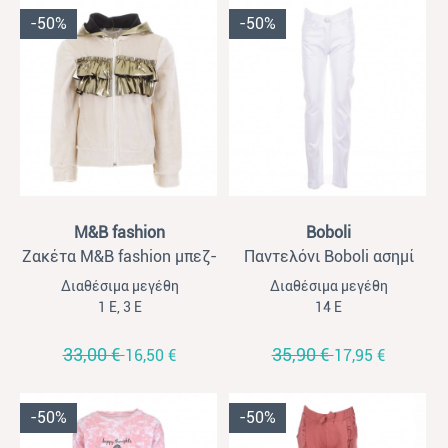
-50%
-50%
View
View
M&B fashion
Boboli
Ζακέτα M&B fashion μπεζ-
Παντελόνι Boboli ασημί
χρυσό βελούδο
Διαθέσιμα μεγέθη
Διαθέσιμα μεγέθη
1 Ε, 3 Ε
14 Ε
33,00 €
35,90 €
16,50 €
17,95 €
-50%
-50%