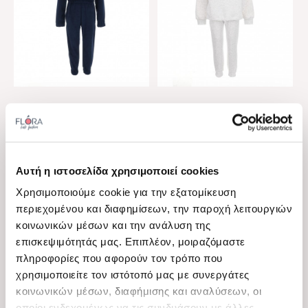
View
View
Action Sportswear
New college
Παιδικό σετ φόρμας για
Παιδικό σετ φόρμα για
κορίτσια Action Sportswear
κορίτσια New College
Διαθέσιμα μεγέθη
Διαθέσιμα μεγέθη
μαρέν βελουτέ
μελανζέ
6 Ε
16 Ε
Αυτή η ιστοσελίδα χρησιμοποιεί cookies
Χρησιμοποιούμε cookie για την εξατομίκευση
29,00 €
29,00 €
15,00 €
15,00 €
περιεχομένου και διαφημίσεων, την παροχή λειτουργιών
κοινωνικών μέσων και την ανάλυση της
-50%
-50%
επισκεψιμότητάς μας. Επιπλέον, μοιραζόμαστε
πληροφορίες που αφορούν τον τρόπο που
χρησιμοποιείτε τον ιστότοπό μας με συνεργάτες
κοινωνικών μέσων, διαφήμισης και αναλύσεων, οι
οποίοι ενδεχομένως να τις συνδυάσουν με άλλες