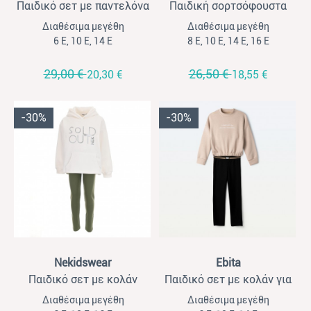
Παιδικό σετ με παντελόνα
Παιδική σορτσόφουστα
για κορίτσια Εbita ζέβρα-
τζιν για κορίτσια Energiers
Διαθέσιμα μεγέθη
Διαθέσιμα μεγέθη
μαύρο
μπεζ
6 Ε, 10 Ε, 14 Ε
8 Ε, 10 Ε, 14 Ε, 16 Ε
29,00 €
26,50 €
20,30 €
18,55 €
-30%
-30%
View
View
Nekidswear
Ebita
Παιδικό σετ με κολάν
Παιδικό σετ με κολάν για
φούτερ για κορίτσια
κορίτσια Ebita μόκα -
Διαθέσιμα μεγέθη
Διαθέσιμα μεγέθη