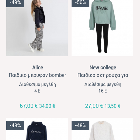
-49%
-50%
View
View
Alice
New college
Παιδικό μπουφάν bomber
Παιδικό σετ ρούχα για
για κορίτσια Alice μαύρο-
κορίτσια New College
Διαθέσιμα μεγέθη
Διαθέσιμα μεγέθη
εκρού
μέντα
4 Ε
16 Ε
67,00 €
27,00 €
34,00 €
13,50 €
-48%
-48%