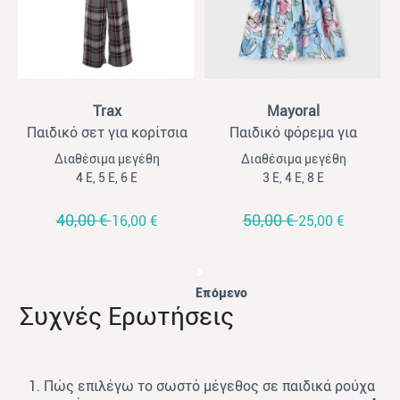
View
View
Trax
Mayoral
Παιδικό σετ για κορίτσια
Παιδικό φόρεμα για
Trax μαύρο-καρό
κορίτσια Mayoral γαλάζιο
Διαθέσιμα μεγέθη
Διαθέσιμα μεγέθη
φλοράλ
4 Ε, 5 Ε, 6 Ε
3 Ε, 4 Ε, 8 Ε
40,00 €
50,00 €
16,00 €
25,00 €
Επόμενο
Συχνές Ερωτήσεις
1. Πώς επιλέγω το σωστό μέγεθος σε παιδικά ρούχα