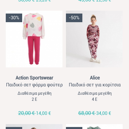
-30%
-50%
View
View
Action Sportswear
Alice
Παιδικό σετ φόρμα φούτερ
Παιδικό σετ για κορίτσια
για κορίτσια Action
Alice μπορντό με μπλούζα
Διαθέσιμα μεγέθη
Διαθέσιμα μεγέθη
Sportswear λευκό allover
διαφάνεια
2 Ε
4 Ε
λευκό - φουξ
20,00 €
68,00 €
14,00 €
34,00 €