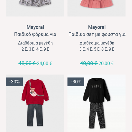
View
View
Mayoral
Mayoral
Παιδικό φόρεμα για
Παιδικό σετ με φούστα για
κορίτσια καρό Mayoral
κορίτσια Mayoral κοραλί
Διαθέσιμα μεγέθη
Διαθέσιμα μεγέθη
γκρι
2 Ε, 3 Ε, 4 Ε, 9 Ε
3 Ε, 4 Ε, 5 Ε, 8 Ε, 9 Ε
48,00 €
40,00 €
24,00 €
20,00 €
-30%
-30%