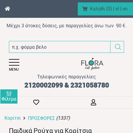
Καλάθι (
0
)
|
el
|
en
Μέχρι 3 άτοκες δόσεις, με παραγγελίες άνω των 90 €.
enu (Αγόρι)
π.χ. φόρμα βελουτέ
nu (Κορίτσι)
enu (Βρεφικό)
MENU
enu (AΞEΣOYAP)
Τηλεφωνικές παραγγελίες
enu (Brand)
2120002099 & 2321058780
Φίλτρα
Κορίτσι
(1337)
ΠΡΟΣΦΟΡΕΣ
enu (Προϊόντα)
Παιδικά Ρούχα για Κορίτσια