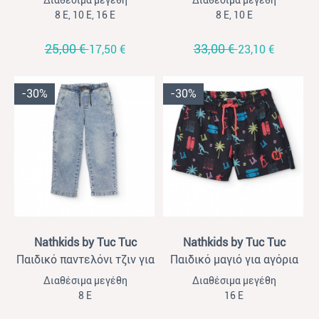
Διαθέσιμα μεγέθη
Διαθέσιμα μεγέθη
8 Ε, 10 Ε, 16 Ε
8 Ε, 10 Ε
25,00 €
33,00 €
17,50 €
23,10 €
-30%
-30%
View
View
Nathkids by Tuc Tuc
Nathkids by Tuc Tuc
Παιδικό παντελόνι τζιν για
Παιδικό μαγιό για αγόρια
αγόρια Nathkids
Nathkids μαύρο
Διαθέσιμα μεγέθη
Διαθέσιμα μεγέθη
8 Ε
16 Ε