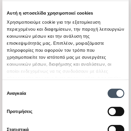
Αυτή η ιστοσελίδα χρησιμοποιεί cookies
Χρησιμοποιούμε cookie για την εξατομίκευση
View
View
περιεχομένου και διαφημίσεων, την παροχή λειτουργιών
Nathkids by Tuc Tuc
Nathkids by Tuc Tuc
κοινωνικών μέσων και την ανάλυση της
Παιδικό σετ με βερμούδα
Παιδική μπλούζα για
επισκεψιμότητάς μας. Επιπλέον, μοιραζόμαστε
για αγόρια Nathkids
αγόρια Nathkids μαύρη
Διαθέσιμα μεγέθη
Διαθέσιμα μεγέθη
πληροφορίες που αφορούν τον τρόπο που
ανθρακί
8 Ε
8 Ε, 12 Ε
χρησιμοποιείτε τον ιστότοπό μας με συνεργάτες
κοινωνικών μέσων, διαφήμισης και αναλύσεων, οι
40,00 €
13,00 €
28,00 €
9,10 €
οποίοι ενδεχομένως να τις συνδυάσουν με άλλες
πληροφορίες που τους έχετε παραχωρήσει ή τις οποίες
έχουν συλλέξει σε σχέση με την από μέρους σας χρήση
-30%
-30%
Επιλογή
των υπηρεσιών τους.
Αναγκαία
συγκατάθεσης
Προτιμήσεις
Στατιστικά