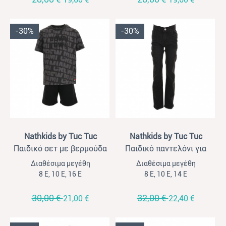
-30%
-30%
View
View
Nathkids by Tuc Tuc
Nathkids by Tuc Tuc
Παιδικό σετ με βερμούδα
Παιδικό παντελόνι για
για αγόρια Nathkids
αγόρια Nathkids μαύρο τζιν
Διαθέσιμα μεγέθη
Διαθέσιμα μεγέθη
ανθρακί- μαύρο
8 Ε, 10 Ε, 16 Ε
8 Ε, 10 Ε, 14 Ε
30,00 €
32,00 €
21,00 €
22,40 €