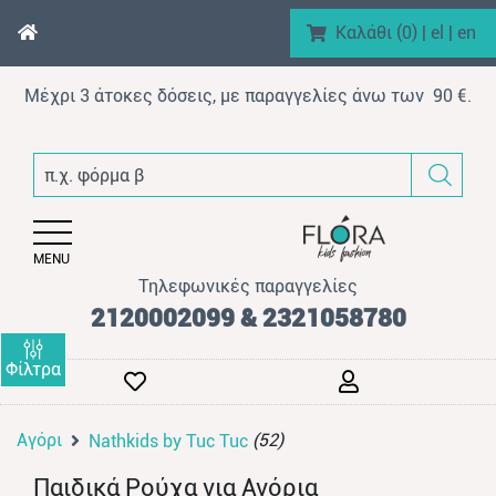
Καλάθι (
0
)
|
el
|
en
Μέχρι 3 άτοκες δόσεις, με παραγγελίες άνω των 90 €.
enu (Αγόρι)
π.χ. φόρμα βελουτέ
nu (Κορίτσι)
enu (Βρεφικό)
MENU
enu (AΞEΣOYAP)
Τηλεφωνικές παραγγελίες
enu (Brand)
2120002099 & 2321058780
Φίλτρα
Αγόρι
(52)
Nathkids by Tuc Tuc
enu (Προϊόντα)
Παιδικά Ρούχα για Αγόρια