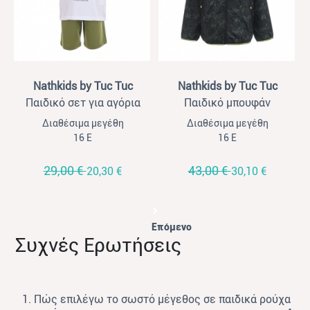
View
View
Nathkids by Tuc Tuc
Nathkids by Tuc Tuc
Παιδικό σετ για αγόρια
Παιδικό μπουφάν
Nathkids λευκό - λαδί
αντιανεμικό για αγόρια
Διαθέσιμα μεγέθη
Διαθέσιμα μεγέθη
Nathkids μαύρο χακί
16 Ε
16 Ε
29,00 €
43,00 €
20,30 €
30,10 €
Επόμενο
Συχνές Ερωτήσεις
1. Πώς επιλέγω το σωστό μέγεθος σε παιδικά ρούχα