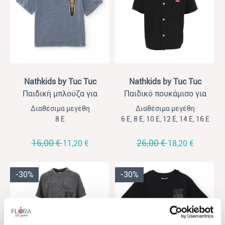
View
View
Nathkids by Tuc Tuc
Nathkids by Tuc Tuc
Παιδική μπλούζα για
Παιδικό πουκάμισο για
αγόρια Nathkids μπλε
αγόρια Nathkids μαύρο
Διαθέσιμα μεγέθη
Διαθέσιμα μεγέθη
τύπου τζιν
8 Ε
6 Ε, 8 Ε, 10 Ε, 12 Ε, 14 Ε, 16 Ε
16,00 €
26,00 €
11,20 €
18,20 €
-30%
-30%