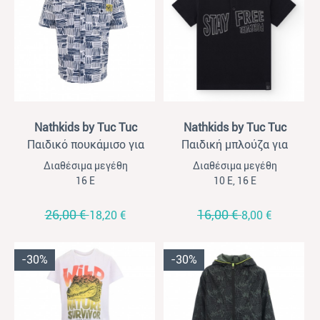
View
View
Nathkids by Tuc Tuc
Nathkids by Tuc Tuc
Παιδικό πουκάμισο για
Παιδική μπλούζα για
αγόρια Nathkids λευκό-
αγόρια Nathkids μαύρο
Διαθέσιμα μεγέθη
Διαθέσιμα μεγέθη
μπλε
16 Ε
10 Ε, 16 Ε
26,00 €
16,00 €
18,20 €
8,00 €
-30%
-30%