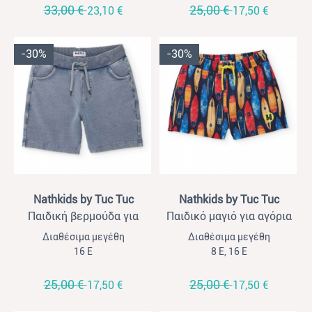
33,00 €
25,00 €
23,10 €
17,50 €
-30%
-30%
View
View
Nathkids by Tuc Tuc
Nathkids by Tuc Tuc
Παιδική βερμούδα για
Παιδικό μαγιό για αγόρια
αγόρια Nathkids τζιν
Nathkids all over print
Διαθέσιμα μεγέθη
Διαθέσιμα μεγέθη
16 Ε
8 Ε, 16 Ε
25,00 €
25,00 €
17,50 €
17,50 €