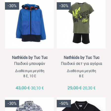
-30%
-30%
View
View
Nathkids by Tuc Tuc
Nathkids by Tuc Tuc
Παιδικό μπουφάν
Παιδικό σετ για αγόρια
αντιανεμικό για αγόρια
Nathkids χακί- μαύρο
Διαθέσιμα μεγέθη
Διαθέσιμα μεγέθη
Nathkids ρουά- μαύρο
8 Ε, 10 Ε
8 Ε
43,00 €
29,00 €
30,10 €
20,30 €
-30%
-50%