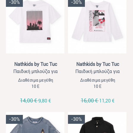
-30%
-30%
View
View
Nathkids by Tuc Tuc
Nathkids by Tuc Tuc
Παιδική μπλούζα για
Παιδική μπλούζα για
αγόρια Nathkids λευκό
αγόρια Nathkids λευκό
Διαθέσιμα μεγέθη
Διαθέσιμα μεγέθη
10 Ε
10 Ε
14,00 €
16,00 €
9,80 €
11,20 €
-30%
-30%