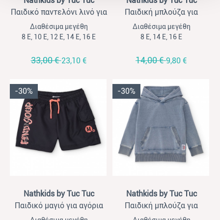
Nathkids by Tuc Tuc
Nathkids by Tuc Tuc
Παιδικό παντελόνι λινό για
Παιδική μπλούζα για
αγόρια Nathkids μπλε
αγόρια Nathkids πορτοκαλί
Διαθέσιμα μεγέθη
Διαθέσιμα μεγέθη
8 Ε, 10 Ε, 12 Ε, 14 Ε, 16 Ε
8 Ε, 14 Ε, 16 Ε
33,00 €
14,00 €
23,10 €
9,80 €
-30%
-30%
View
View
Nathkids by Tuc Tuc
Nathkids by Tuc Tuc
Παιδικό μαγιό για αγόρια
Παιδική μπλούζα για
Nathkids μαύρο
αγόρια Nathkids τζιν