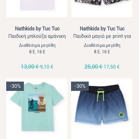
View
View
Nathkids by Tuc Tuc
Nathkids by Tuc Tuc
Παιδική μπλούζα αμάνικη
Παιδικό μαγιό με print για
για αγόρια Nathkids λευκή
αγόρια Nathkids μαύρο
Διαθέσιμα μεγέθη
Διαθέσιμα μεγέθη
8 Ε, 16 Ε
8 Ε, 16 Ε
13,00 €
25,00 €
9,10 €
17,50 €
-30%
-30%