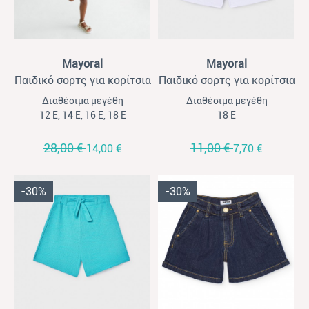
View
View
Mayoral
Mayoral
Παιδικό σορτς για κορίτσια
Παιδικό σορτς για κορίτσια
Mayoral γαλάζιο
Mayoral μακό λευκό
Διαθέσιμα μεγέθη
Διαθέσιμα μεγέθη
12 Ε, 14 Ε, 16 Ε, 18 Ε
18 Ε
28,00 €
11,00 €
14,00 €
7,70 €
-30%
-30%