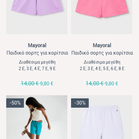
View
View
Mayoral
Mayoral
Παιδικό σορτς για κορίτσια
Παιδικό σορτς για κορίτσια
Mayoral λιλά
Mayoral φούξια
Διαθέσιμα μεγέθη
Διαθέσιμα μεγέθη
2 Ε, 3 Ε, 4 Ε, 7 Ε, 9 Ε
2 Ε, 3 Ε, 4 Ε, 5 Ε, 6 Ε, 8 Ε
14,00 €
14,00 €
9,80 €
9,80 €
-50%
-30%