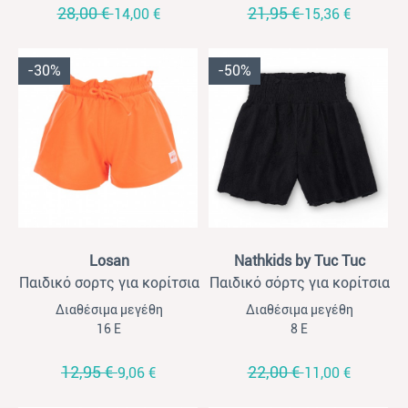
28,00 €
21,95 €
14,00 €
15,36 €
-30%
-50%
View
View
Losan
Nathkids by Tuc Tuc
Παιδικό σορτς για κορίτσια
Παιδικό σόρτς για κορίτσια
Losan κοραλί fluo
Nathkids μαύρο
Διαθέσιμα μεγέθη
Διαθέσιμα μεγέθη
16 Ε
8 Ε
12,95 €
22,00 €
9,06 €
11,00 €