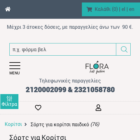
Καλάθι (
0
)
|
el
|
en
Μέχρι 3 άτοκες δόσεις, με παραγγελίες άνω των 90 €.
enu (Αγόρι)
π.χ. φόρμα βελουτέ
nu (Κορίτσι)
enu (Βρεφικό)
MENU
enu (AΞEΣOYAP)
Τηλεφωνικές παραγγελίες
enu (Brand)
2120002099 & 2321058780
Φίλτρα
Κορίτσι
(76)
Σόρτς για κορίτσι παιδικό
enu (Προϊόντα)
Σόρτς για Κορίτσι