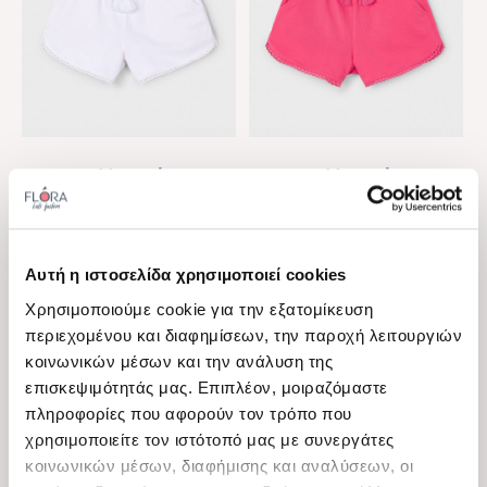
View
View
Mayoral
Mayoral
Παιδικό σορτς φούτερ για
Παιδικό σορτς φούτερ για
κορίτσια Mayoral λευκό
κορίτσια Mayoral ροζ
Διαθέσιμα μεγέθη
Διαθέσιμα μεγέθη
φούξια
6 Ε
3 Ε, 4 Ε
Αυτή η ιστοσελίδα χρησιμοποιεί cookies
13,00 €
13,00 €
Χρησιμοποιούμε cookie για την εξατομίκευση
9,10 €
9,10 €
περιεχομένου και διαφημίσεων, την παροχή λειτουργιών
κοινωνικών μέσων και την ανάλυση της
-30%
-50%
επισκεψιμότητάς μας. Επιπλέον, μοιραζόμαστε
πληροφορίες που αφορούν τον τρόπο που
χρησιμοποιείτε τον ιστότοπό μας με συνεργάτες
κοινωνικών μέσων, διαφήμισης και αναλύσεων, οι