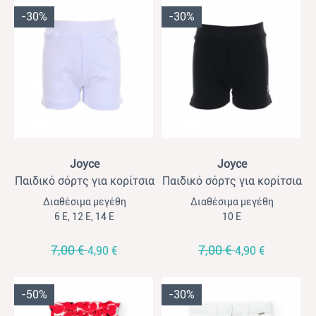
-30%
-30%
View
View
Joyce
Joyce
Παιδικό σόρτς για κορίτσια
Παιδικό σόρτς για κορίτσια
Joyce λευκό
Joyce μαύρο
Διαθέσιμα μεγέθη
Διαθέσιμα μεγέθη
6 Ε, 12 Ε, 14 Ε
10 Ε
7,00 €
7,00 €
4,90 €
4,90 €
-50%
-30%