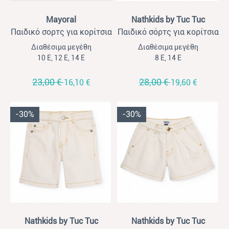
View
View
Mayoral
Nathkids by Tuc Tuc
Παιδικό σορτς για κορίτσια
Παιδικό σόρτς για κορίτσια
Mayoral γαλάζιο
Nathkids τζιν μπλε σκούρο
Διαθέσιμα μεγέθη
Διαθέσιμα μεγέθη
10 Ε, 12 Ε, 14 Ε
8 Ε, 14 Ε
23,00 €
28,00 €
16,10 €
19,60 €
-30%
-30%
View
View
Nathkids by Tuc Tuc
Nathkids by Tuc Tuc