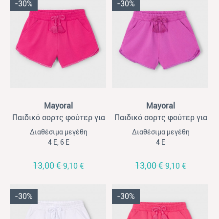
-30%
-30%
View
View
Mayoral
Mayoral
Παιδικό σορτς φούτερ για
Παιδικό σορτς φούτερ για
κορίτσια Mayoral ματζέντα
κορίτσια Mayoral ορχιδέα
Διαθέσιμα μεγέθη
Διαθέσιμα μεγέθη
4 Ε, 6 Ε
4 Ε
13,00 €
13,00 €
9,10 €
9,10 €
-30%
-30%