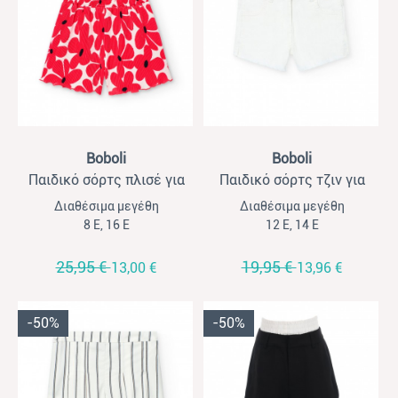
View
View
Boboli
Boboli
Παιδικό σόρτς πλισέ για
Παιδικό σόρτς τζιν για
κορίτσια Boboli φλοράλ
κορίτσια Boboli λευκό με
Διαθέσιμα μεγέθη
Διαθέσιμα μεγέθη
κοραλί
ξέφτια
8 Ε, 16 Ε
12 Ε, 14 Ε
25,95 €
19,95 €
13,00 €
13,96 €
-50%
-50%