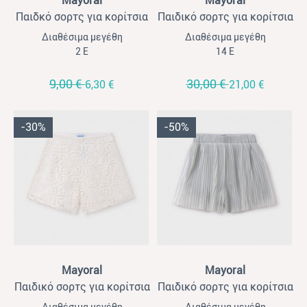
Mayoral
Mayoral
Παιδκό σορτς για κορίτσια
Παιδικό σορτς για κορίτσια
Mayoral μαύρο
Mayoral δαντέλα σιέλ
Διαθέσιμα μεγέθη
Διαθέσιμα μεγέθη
2 Ε
14 Ε
9,00 €
30,00 €
6,30 €
21,00 €
-30%
-50%
View
View
Mayoral
Mayoral
Παιδικό σορτς για κορίτσια
Παιδικό σορτς για κορίτσια
Mayoral δαντέλα εκρού
Mayoral πλισέ ασημί