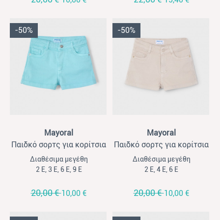
-50%
-50%
View
View
Mayoral
Mayoral
Παιδκό σορτς για κορίτσια
Παιδκό σορτς για κορίτσια
Mayoral καπαρτινέ φυστικί
Mayoral καπαρτινέ μπεζ
Διαθέσιμα μεγέθη
Διαθέσιμα μεγέθη
σκούρο
2 Ε, 3 Ε, 6 Ε, 9 Ε
2 Ε, 4 Ε, 6 Ε
20,00 €
20,00 €
10,00 €
10,00 €