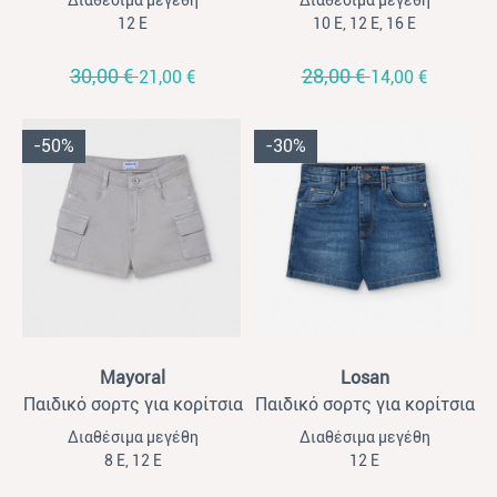
Διαθέσιμα μεγέθη
Διαθέσιμα μεγέθη
12 Ε
10 Ε, 12 Ε, 16 Ε
30,00 €
28,00 €
21,00 €
14,00 €
-50%
-30%
View
View
Mayoral
Losan
Παιδικό σορτς για κορίτσια
Παιδικό σορτς για κορίτσια
Mayoral καπαρτινέ cargo
Losan τζιν
Διαθέσιμα μεγέθη
Διαθέσιμα μεγέθη
μπεζ ανοιχτό
8 Ε, 12 Ε
12 Ε