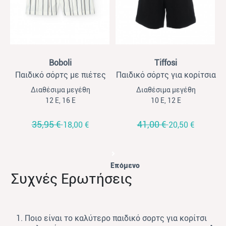
View
View
Boboli
Tiffosi
Παιδικό σόρτς με πιέτες
Παιδικό σόρτς για κορίτσια
για κορίτσια Boboli ριγέ
Tiffossi μαύρο
Διαθέσιμα μεγέθη
Διαθέσιμα μεγέθη
εκρού
12 Ε, 16 Ε
10 Ε, 12 Ε
35,95 €
41,00 €
18,00 €
20,50 €
Επόμενο
Συχνές Ερωτήσεις
1. Ποιο είναι το καλύτερο παιδικό σορτς για κορίτσι