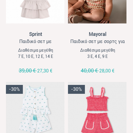
View
View
Sprint
Mayoral
Παιδικό σετ με
Παιδικό σετ με σορτς για
σορτσόφουστα για
κορίτσια Mayoral μπεζ-
Διαθέσιμα μεγέθη
Διαθέσιμα μεγέθη
κορίτσια Sprint γκρι
σομόν- μέντα
7 Ε, 10 Ε, 12 Ε, 14 Ε
3 Ε, 4 Ε, 9 Ε
39,00 €
40,00 €
27,30 €
28,00 €
-30%
-30%