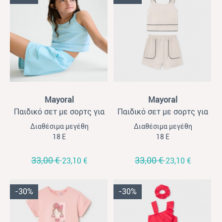
View
View
Mayoral
Mayoral
Παιδικό σετ με σορτς για
Παιδικό σετ με σορτς για
κορίτσια Mayoral σιέλ
κορίτσια Mayoral μπεζ
Διαθέσιμα μεγέθη
Διαθέσιμα μεγέθη
18 Ε
18 Ε
33,00 €
33,00 €
23,10 €
23,10 €
-30%
-30%