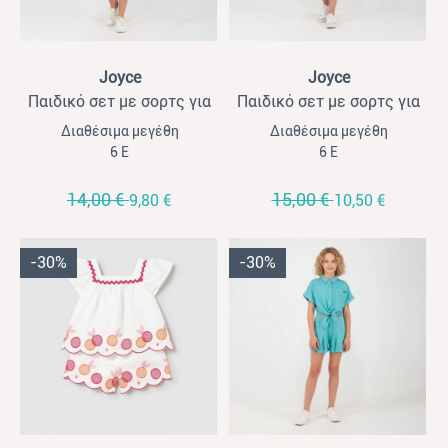
View
View
Joyce
Joyce
Παιδικό σετ με σορτς για
Παιδικό σετ με σορτς για
κορίτσια Joyce λευκό-
κορίτσια Joyce ροζ-μαύρο
Διαθέσιμα μεγέθη
Διαθέσιμα μεγέθη
φουξ
6 Ε
6 Ε
14,00 €
15,00 €
9,80 €
10,50 €
-30%
-30%