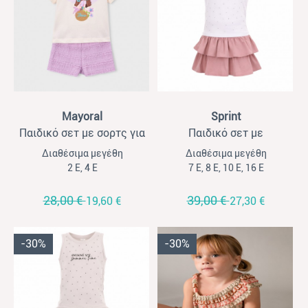
View
View
Mayoral
Sprint
Παιδικό σετ με σορτς για
Παιδικό σετ με
κορίτσια Mayora εκρού-
σορτσόφουστα για
Διαθέσιμα μεγέθη
Διαθέσιμα μεγέθη
λιλά
κορίτσια Sprint λευκό-ροζ
2 Ε, 4 Ε
7 Ε, 8 Ε, 10 Ε, 16 Ε
28,00 €
39,00 €
19,60 €
27,30 €
-30%
-30%