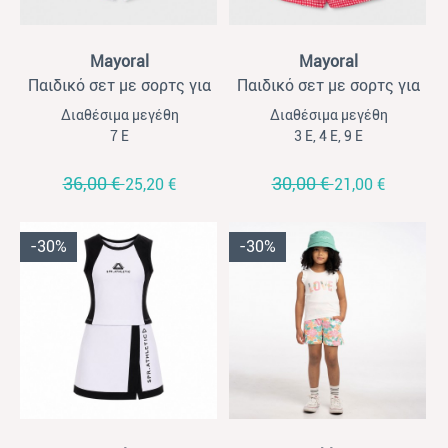
View
View
Mayoral
Mayoral
Παιδικό σετ με σορτς για
Παιδικό σετ με σορτς για
κορίτσια Mayoral
κορίτσια Mayoral
Διαθέσιμα μεγέθη
Διαθέσιμα μεγέθη
σταμπωτό λευκό
σφηκοφωλιά κόκκινο καρό
7 Ε
3 Ε, 4 Ε, 9 Ε
36,00 €
30,00 €
25,20 €
21,00 €
-30%
-30%
View
View