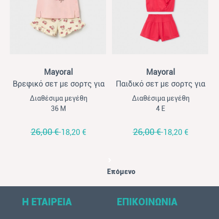
View
View
Mayoral
Mayoral
Βρεφικό σετ με σορτς για
Παιδικό σετ με σορτς για
κορίτσια Mayoral ροζ-
κορίτσια Mayoral 3τμχ
Διαθέσιμα μεγέθη
Διαθέσιμα μεγέθη
μπεζ
κόκκινο
36 Μ
4 Ε
26,00 €
26,00 €
18,20 €
18,20 €
Επόμενο
Η ΕΤΑΙΡΕΙΑ
ΕΠΙΚΟΙΝΩΝΙΑ