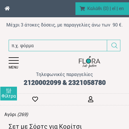
Καλάθι (
0
)
|
el
|
en
Μέχρι 3 άτοκες δόσεις, με παραγγελίες άνω των 90 €.
enu (Αγόρι)
π.χ. φόρμα βελουτέ
nu (Κορίτσι)
enu (Βρεφικό)
MENU
enu (AΞEΣOYAP)
Τηλεφωνικές παραγγελίες
enu (Brand)
2120002099 & 2321058780
Φίλτρα
Αγόρι
(269)
enu (Προϊόντα)
Σετ με Σόρτς για Κορίτσι