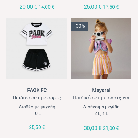
20,00 €
25,00 €
14,00 €
17,50 €
-30%
View
View
PAOK FC
Mayoral
Παιδικό σετ με σορτς
Παιδικό σετ με σορτς για
PAOK FC για κορίτσια
κορίτσια Mayoral λιλά-
Διαθέσιμα μεγέθη
Διαθέσιμα μεγέθη
λευκό- μαύρο
ριγέ πορτοκαλί
10 Ε
2 Ε, 4 Ε
25,50 €
30,00 €
21,00 €