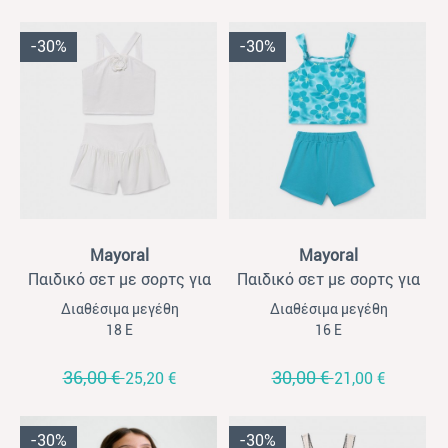
-30%
-30%
View
View
Mayoral
Mayoral
Παιδικό σετ με σορτς για
Παιδικό σετ με σορτς για
κορίτσια Mayoral εκρού
κορίτσια Mayoral γαλάζιο-
Διαθέσιμα μεγέθη
Διαθέσιμα μεγέθη
φλοράλ
18 Ε
16 Ε
36,00 €
30,00 €
25,20 €
21,00 €
-30%
-30%