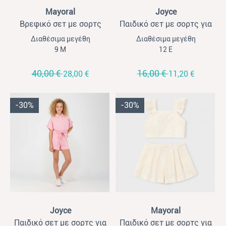
View
View
Mayoral
Joyce
Βρεφικό σετ με σορτς
Παιδικό σετ με σορτς για
κεντητό για κορίτσια
κορίτσια Joyce πετρόλ
Διαθέσιμα μεγέθη
Διαθέσιμα μεγέθη
Mayoral λευκό
9 Μ
12 Ε
40,00 €
16,00 €
28,00 €
11,20 €
-30%
-30%
View
View
Joyce
Mayoral
Παιδικό σετ με σορτς για
Παιδικό σετ με σορτς για