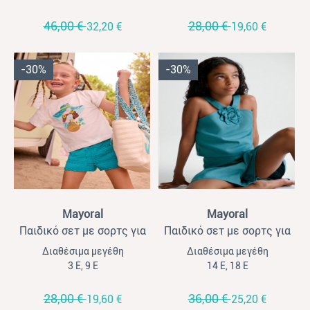
46,00 €
28,00 €
32,20 €
19,60 €
-30%
-30%
View
View
Mayoral
Mayoral
Παιδικό σετ με σορτς για
Παιδικό σετ με σορτς για
κορίτσια Mayoral λευκό-
κορίτσια Mayoral πετρόλ
Διαθέσιμα μεγέθη
Διαθέσιμα μεγέθη
γαλάζιο
3 Ε, 9 Ε
14 Ε, 18 Ε
28,00 €
36,00 €
19,60 €
25,20 €