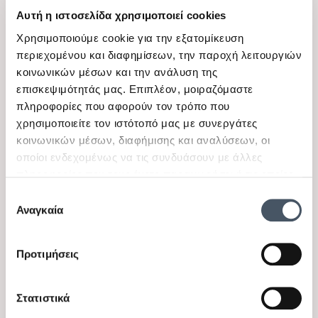
Αυτή η ιστοσελίδα χρησιμοποιεί cookies
Χρησιμοποιούμε cookie για την εξατομίκευση
περιεχομένου και διαφημίσεων, την παροχή λειτουργιών
κοινωνικών μέσων και την ανάλυση της
επισκεψιμότητάς μας. Επιπλέον, μοιραζόμαστε
πληροφορίες που αφορούν τον τρόπο που
View
View
χρησιμοποιείτε τον ιστότοπό μας με συνεργάτες
Mayoral
Alice
κοινωνικών μέσων, διαφήμισης και αναλύσεων, οι
Παιδικό σετ με σορτς για
Παιδικό σετ με σορτς για
οποίοι ενδεχομένως να τις συνδυάσουν με άλλες
κορίτσια Mayoral λιλά
κορίτσια Alice ασπρόμαυρο
Διαθέσιμα μεγέθη
Διαθέσιμα μεγέθη
πληροφορίες που τους έχετε παραχωρήσει ή τις οποίες
2 Ε, 7 Ε, 9 Ε
5 Ε, 6 Ε, 10 Ε
έχουν συλλέξει σε σχέση με την από μέρους σας χρήση
Επιλογή
των υπηρεσιών τους.
Αναγκαία
συγκατάθεσης
46,00 €
48,00 €
32,20 €
33,60 €
Προτιμήσεις
-30%
-30%
Στατιστικά