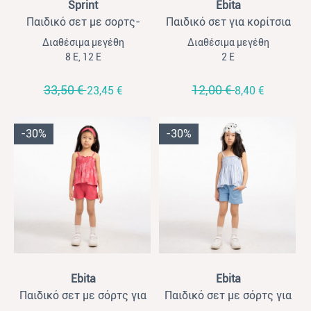
Sprint
Ebita
Παιδικό σετ με σορτς-
Παιδικό σετ για κορίτσια
φούστα για κορίτσια Sprint
Ebita με σορτσάκι 3τμχ
Διαθέσιμα μεγέθη
Διαθέσιμα μεγέθη
λευκό- μαύρο
λευκό-φλοράλ με κορδέλα
8 Ε, 12 Ε
2 Ε
33,50 €
12,00 €
23,45 €
8,40 €
-30%
-30%
View
View
Ebita
Ebita
Παιδικό σετ με σόρτς για
Παιδικό σετ με σόρτς για