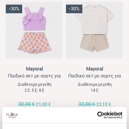
-30%
-30%
View
View
Mayoral
Mayoral
Παιδικό σετ με σορτς για
Παιδικό σετ με σορτς για
κορίτσια Mayoral λιλά
κορίτσια Mayoral μακό
Διαθέσιμα μεγέθη
Διαθέσιμα μεγέθη
εκρού- μπεζ
2 Ε, 5 Ε, 9 Ε
14 Ε
30,00 €
33,00 €
21,00 €
23,10 €
-30%
-30%