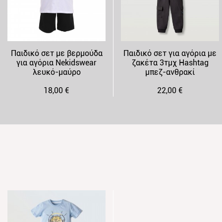
Παιδικό σετ με βερμούδα
Παιδικό σετ για αγόρια με
για αγόρια Nekidswear
ζακέτα 3τμχ Hashtag
λευκό-μαύρο
μπεζ-ανθρακί
18,00 €
22,00 €