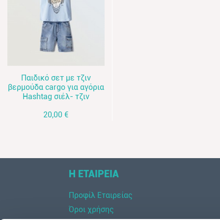
Παιδικό σετ με τζιν
βερμούδα cargo για αγόρια
Hashtag σιέλ- τζιν
20,00 €
Η ΕΤΑΙΡΕΙΑ
Προφίλ Εταιρείας
Όροι χρήσης