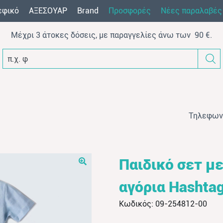
εφικό
AΞEΣOYAP
Brand
Προσφορές
Νέες παραλαβές
Μέχρι 3 άτοκες δόσεις, με παραγγελίες άνω των 90 €.
π.χ. φόρμα β
Τηλεφων
Παιδικό σετ με
αγόρια Hashtag
Κωδικός: 09-254812-00