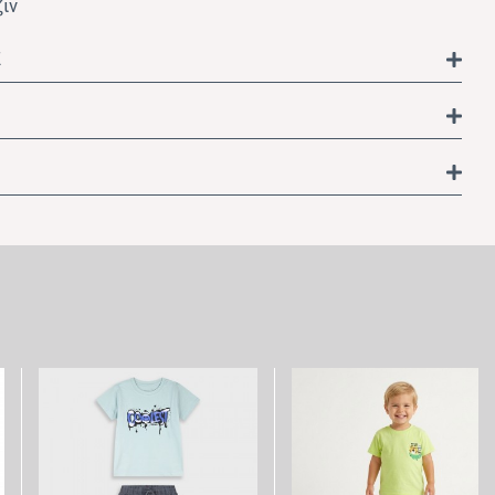
ζιν
Σ