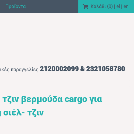
Προϊόντα
Καλάθι (
0
)
|
el
|
en
2120002099 & 2321058780
ικές παραγγελίες
 τζιν βερμούδα cargo για
 σιέλ- τζιν